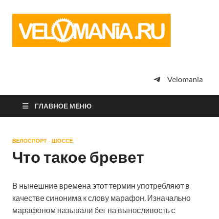
Vel
Сообщество
профессион
велоспорта,
энтузиастов
велотуризма
Velomania
просто
любителей
велосипедов
ГЛАВНОЕ МЕНЮ
ВЕЛОСПОРТ - ШОССЕ
Что такое бревет
В нынешние времена этот термин употребляют в
качестве синонима к слову марафон. Изначально
марафоном называли бег на выносливость с