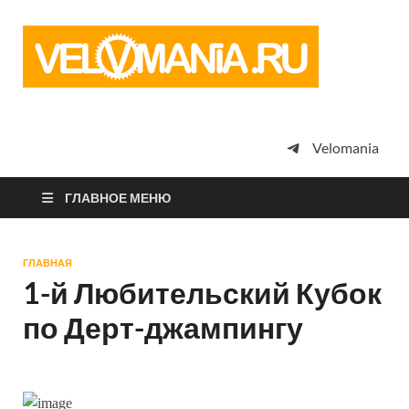
Vel
Сообщество
профессион
велоспорта,
энтузиастов
велотуризма
Velomania
просто
любителей
велосипедов
ГЛАВНОЕ МЕНЮ
ГЛАВНАЯ
1-й Любительский Кубок
по Дерт-джампингу