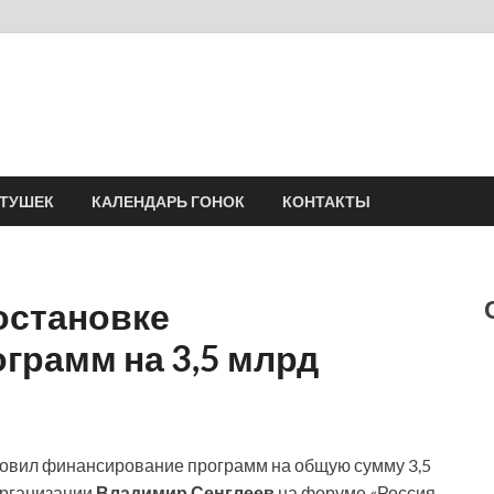
Velomania
Сообщество профессионалов велоспорта, энтузиастов велотуризма
АТУШЕК
КАЛЕНДАРЬ ГОНОК
КОНТАКТЫ
остановке
грамм на 3,5 млрд
новил финансирование программ на общую сумму 3,5
организации
Владимир Сенглеев
на форуме «Россия