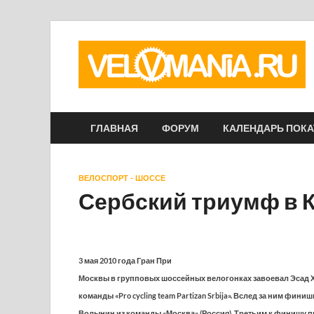
ГЛАВНАЯ
ФОРУМ
КАЛЕНДАРЬ ПОК
ВЕЛОСПОРТ - ШОССЕ
Сербский триумф в 
3 мая 2010 года Гран При
Москвы в групповых шоссейных велогонках завоевал Эсад Х
команды «Pro cycling team Partizan Srbija». Вслед за ним фин
Волынин из команды «Москва» (Россия). Третьим к финишу 