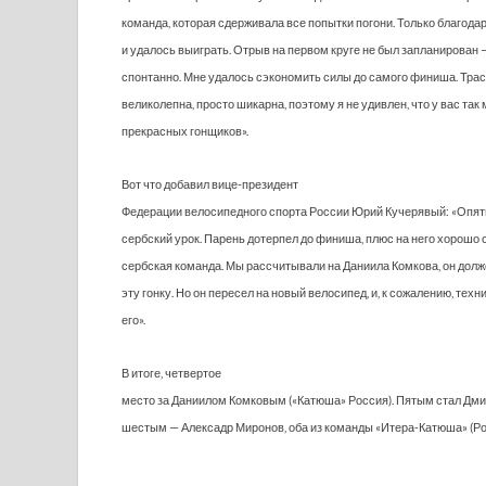
команда, которая сдерживала все попытки погони. Только благода
и удалось выиграть. Отрыв на первом круге не был запланирован
спонтанно. Мне удалось сэкономить силы до самого финиша. Тра
великолепна, просто шикарна, поэтому я не удивлен, что у вас так
прекрасных гонщиков».
Вот что добавил вице-президент
Федерации велосипедного спорта России Юрий Кучерявый: «Опя
сербский урок. Парень дотерпел до финиша, плюс на него хорошо
сербская команда. Мы рассчитывали на Даниила Комкова, он долж
эту гонку. Но он пересел на новый велосипед, и, к сожалению, техн
его».
В итоге, четвертое
место за Даниилом Комковым («Катюша» Россия). Пятым стал Дми
шестым — Алексадр Миронов, оба из команды «Итера-Катюша» (Ро