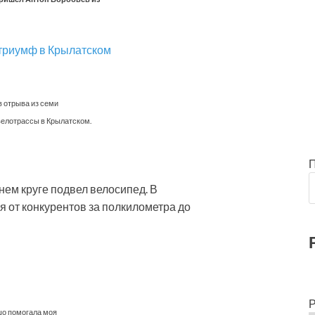
в отрыва из семи
велотрассы в Крылатском.
нем круге подвел велосипед. В
я от конкурентов за полкилометра до
Р
шо помогала моя