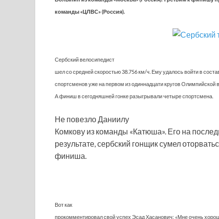
команды «ЦЛВС» (Россия).
Сербский велосипедист
шел со средней скоростью 38.756 км/ч. Ему удалось войти в соста
спортсменов уже на первом из одиннадцати кругов Олимпийской 
А финиш в сегодняшней гонке разыгрывали четыре спортсмена.
Не повезло Даниилу
Комкову из команды «Катюша». Его на послед
результате, сербский гонщик сумел оторватьс
финиша.
Вот как
прокомментировал свой успех Эсад Хасанович: «Мне очень хоро