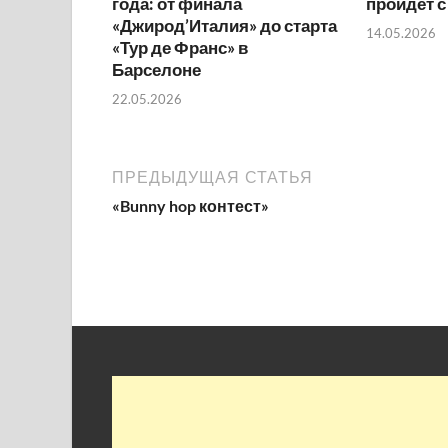
года: от финала
пройдет с
«Джирод’Италия» до старта
14.05.2026
«Тур де Франс» в
Барселоне
22.05.2026
ПРЕДЫДУЩАЯ СТАТЬЯ
«Bunny hop контест»