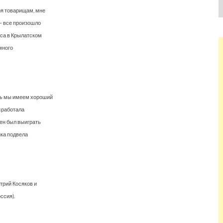
ря товарищам, мне
 — все произошло
сса в Крылатском
 много
ть мы имеем хороший
 сработала
ен был выиграть
ика подвела
трий Косяков и
ссия).