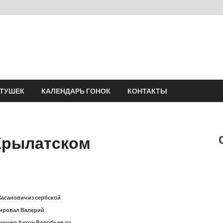
Velomania
Сообщество профессионалов велоспорта, энтузиастов велотуризма
АТУШЕК
КАЛЕНДАРЬ ГОНОК
КОНТАКТЫ
Крылатском
асанович из сербской
ишировал Валерий
пришел Антон Воробьев из