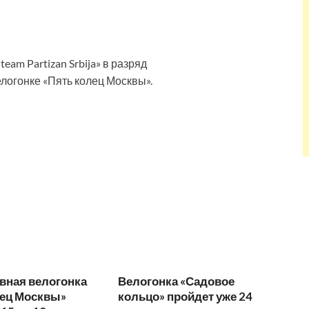
team Partizan Srbija» в разряд
огонке «Пять колец Москвы».
вная велогонка
Велогонка «Садовое
лец Москвы»
кольцо» пройдет уже 24