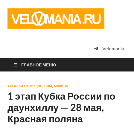
Vel
Сообщество
профессион
велоспорта,
энтузиастов
велотуризма
Velomania
просто
любителей
велосипедов
ГЛАВНОЕ МЕНЮ
АНОНСЫ ГОНОК (DH, DHM, MINIDHI)
1 этап Кубка России по
даунхиллу — 28 мая,
Красная поляна