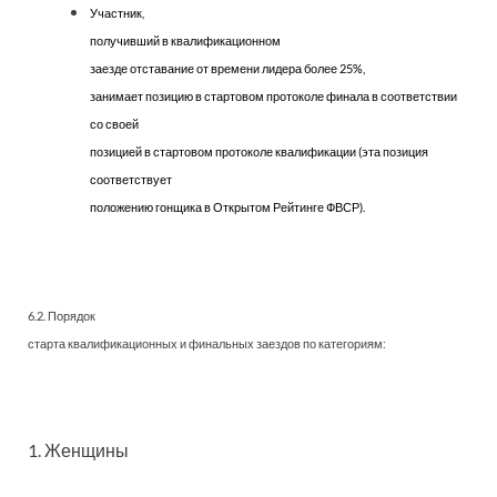
Участник,
получивший в квалификационном
заезде отставание от времени лидера более 25%,
занимает позицию в стартовом протоколе финала в соответствии
со своей
позицией в стартовом протоколе квалификации (эта позиция
соответствует
положению гонщика в Открытом Рейтинге ФВСР).
6.2. Порядок
старта квалификационных и финальных заездов по категориям:
1. Женщины