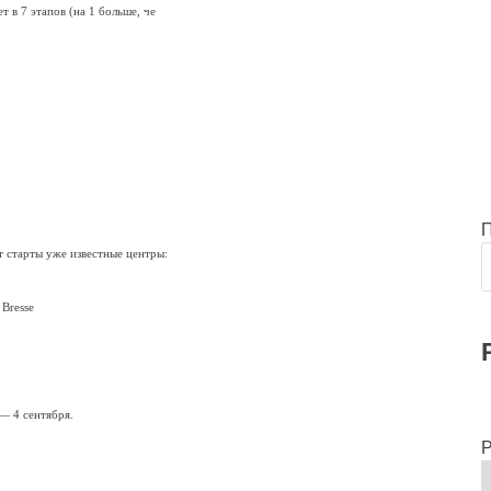
 в 7 этапов (на 1 больше, че
т старты уже известные центры:
Bresse
— 4 сентября.
Р