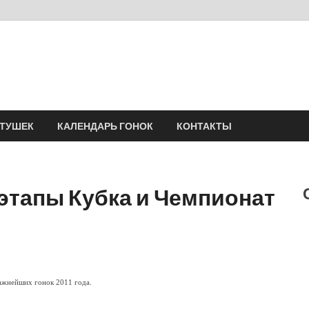
Velomania
Сообщество профессионалов велоспорта, энтузиастов велотуризма
АТУШЕК
КАЛЕНДАРЬ ГОНОК
КОНТАКТЫ
(этапы Кубка и Чемпионат
ажнейших гонок 2011 года.