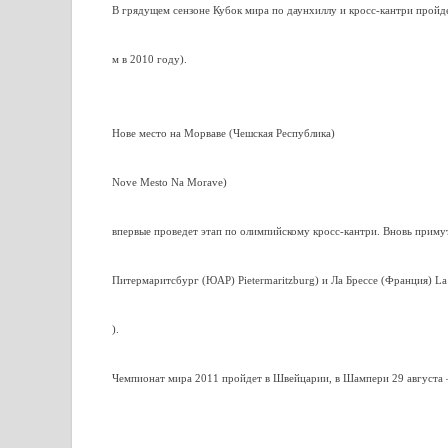
В грядущем сензоне Кубок мира по даунхиллу и кросс-кантри пройдет
м в 2010 году).
Нове место на Морваве (Чешская Республика)
Nove Mesto Na Morave)
впервые проведет этап по олимпийскому кросс-кантри. Вновь приму
Питермаритсбург (ЮАР) Pietermaritzburg) и Ла Брессе (Франция) La 
).
Чемпионат мира 2011 пройдет в Швейцарии, в Шампери 29 августа 