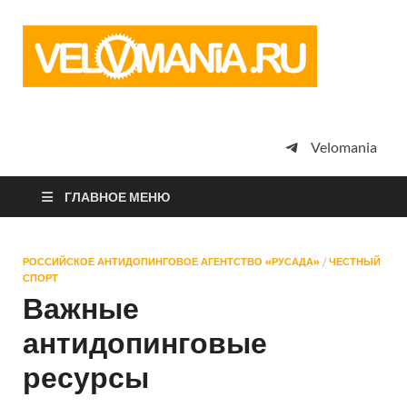
Vel
Сообщество
профессион
велоспорта,
энтузиастов
велотуризма
Velomania
просто
любителей
велосипедов
ГЛАВНОЕ МЕНЮ
РОССИЙСКОЕ АНТИДОПИНГОВОЕ АГЕНТСТВО «РУСАДА»
/
ЧЕСТНЫЙ
СПОРТ
Важные
антидопинговые
ресурсы