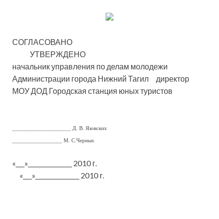
СОГЛАСОВАНО
УТВЕРЖДЕНО
начальник управления по делам молодежи
Администрации города Нижний Тагил директор
МОУ ДОД Городская станция юных туристов
____________________ Д. В. Язовских
_________________ М. С.Черных
«___»_______________ 2010 г.
«___»_______________ 2010 г.