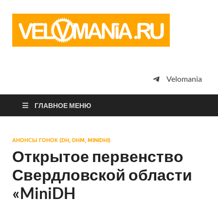
Vel
Сообщество
профессион
велоспорта,
энтузиастов
велотуризма
Velomania
просто
любителей
велосипедов
ГЛАВНОЕ МЕНЮ
АНОНСЫ ГОНОК (DH, DHM, MINIDHI)
Открытое первенство
Свердловской области
«MiniDH