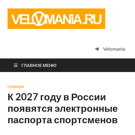
Vel
Сообщество
профессион
велоспорта,
энтузиастов
велотуризма
Velomania
просто
любителей
велосипедов
ГЛАВНОЕ МЕНЮ
ГЛАВНАЯ
К 2027 году в России
появятся электронные
паспорта спортсменов