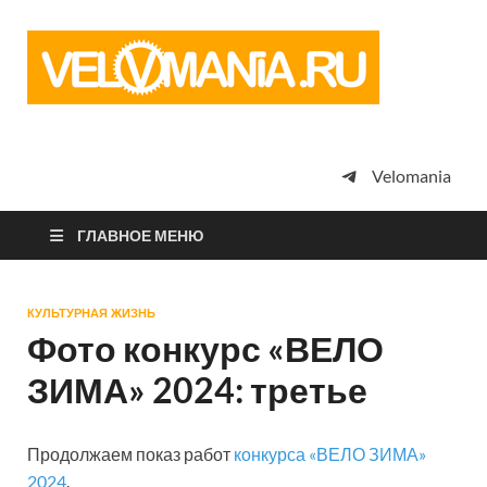
Vel
Сообщество
профессион
велоспорта,
энтузиастов
велотуризма
Velomania
просто
любителей
велосипедов
ГЛАВНОЕ МЕНЮ
КУЛЬТУРНАЯ ЖИЗНЬ
Фото конкурс «ВЕЛО
ЗИМА» 2024: третье
Продолжаем показ работ
конкурса «ВЕЛО ЗИМА»
2024
.