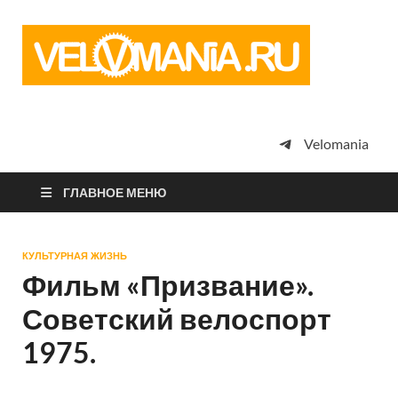
Vel
Сообщество
профессион
велоспорта,
энтузиастов
велотуризма
Velomania
просто
любителей
велосипедов
ГЛАВНОЕ МЕНЮ
КУЛЬТУРНАЯ ЖИЗНЬ
Фильм «Призвание».
Советский велоспорт
1975.