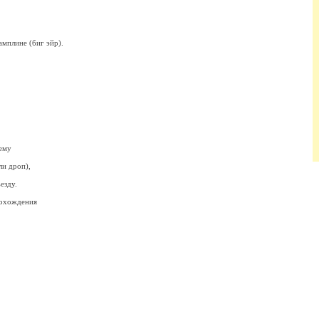
мплине (биг эйр).
 ему
ли дроп),
езду.
рохождения