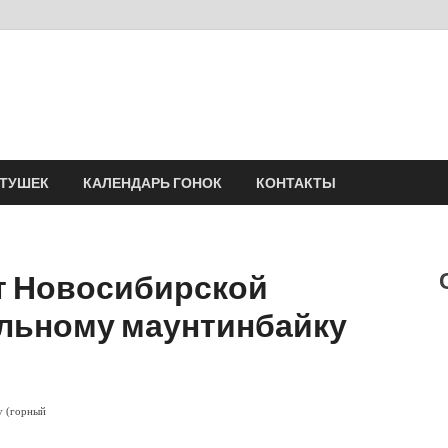
Velomania
Сообщество профессионалов велоспорта, энтузиастов велотуризма
АТУШЕК
КАЛЕНДАРЬ ГОНОК
КОНТАКТЫ
т Новосибирской
альному маунтинбайку
у (горный