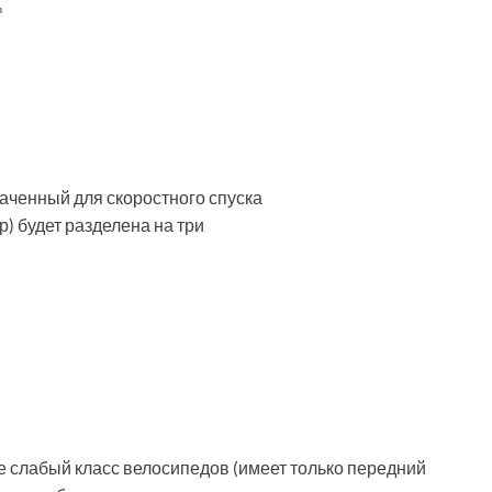
в
аченный для скоростного спуска
р) будет разделена на три
 слабый класс велосипедов (имеет только передний