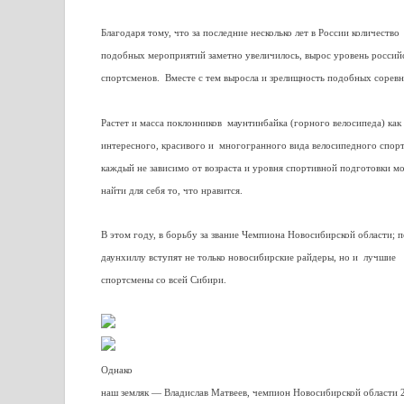
Благодаря тому, что за последние несколько лет в России количество
подобных мероприятий заметно увеличилось, вырос уровень россий
спортсменов. Вместе с тем выросла и зрелищность подобных сорев
Растет и масса поклонников маунтинбайка (горного велосипеда) как
интересного, красивого и многогранного вида велосипедного спорт
каждый не зависимо от возраста и уровня спортивной подготовки м
найти для себя то, что нравится.
В этом году, в борьбу за звание Чемпиона Новосибирской области; п
даунхиллу вступят не только новосибирские райдеры, но и лучшие
спортсмены со всей Сибири.
Однако
наш земляк — Владислав Матвеев, чемпион Новосибирской области 