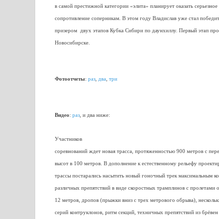
в самой престижной категории «элита» планирует оказать серьезное
сопротивление соперникам. В этом году Владислав уже стал победи
призером двух этапов Кубка Сибири по даунхиллу. Первый этап про
Новосибирске.
Фотоотчеты
:
раз
,
два
,
три
Видео
:
раз
, и два ниже:
Участников
соревнований ждет новая трасса, протяженностью 900 метров с пер
высот в 100 метров. В дополнение к естественному рельефу проект
трассы постарались насытить новый гоночный трек максимальным к
различных препятствий в виде скоростных трамплинов с пролетами о
12 метров, дропов (прыжки вниз с трех метрового обрыва), несколь
серий контруклонов, ритм секций, техничных препятствий из брёвен