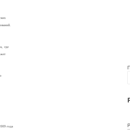
ских
нований.
а, где
ожет
о
Р
2009 года