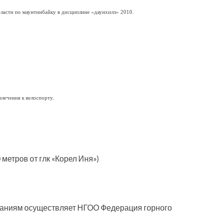
асти по маунтинбайку в дисциплине «даунхилл» 2010.
лечения к велоспорту.
 метров от глк «Корел Иня»)
ваниям осуществляет НГОО Федерация горного