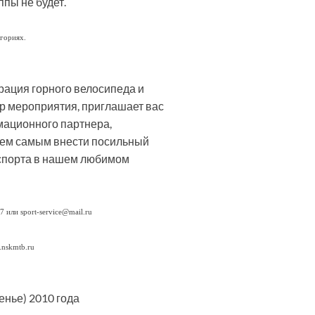
ппы не будет.
егориях.
рация горного велосипеда и
ор мероприятия, приглашает вас
мационного партнера,
 тем самым внести посильный
 спорта в нашем любимом
или sport-service@mail.ru
.nskmtb.ru
енье) 2010 года