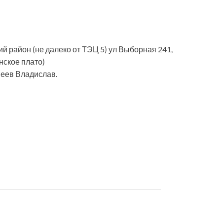
й район (не далеко от ТЭЦ 5) ул Выборная 241,
нское плато)
веев Владислав.