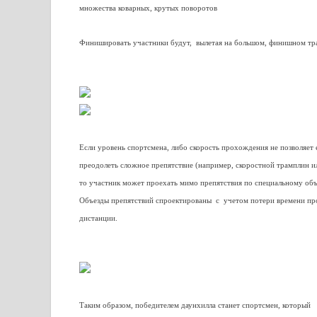
множества коварных, крутых поворотов
Финишировать участники будут, вылетая на большом, финишном тра
Если уровень спортсмена, либо скорость прохождения не позволяет
преодолеть сложное препятствие (например, скоростной трамплин и
то участник может проехать мимо препятствия по специальному объ
Объезды препятствий спроектированы с учетом потери времени п
дистанции.
Таким образом, победителем даунхилла станет спортсмен, который