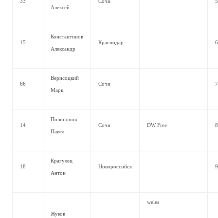
33
Сочи
5
Алексей
Константинов
15
Краснодар
6
Александр
Верисоцкий
66
Сочи
7
Марк
Полипонов
14
Сочи
DW Five
8
Павел
Крагулец
18
Новороссийск
9
Антон
weles
Жуков