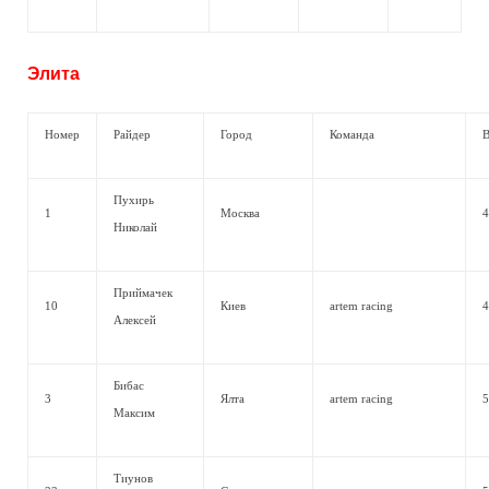
Элита
Номер
Райдер
Город
Команда
В
Пухирь
1
Москва
4
Николай
Приймачек
10
Киев
artem racing
4
Алексей
Бибас
3
Ялта
artem racing
5
Максим
Тиунов