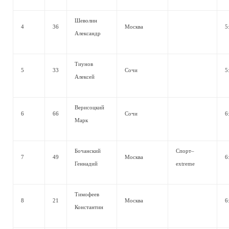
Шеволин
4
36
Москва
5
Александр
Тиунов
5
33
Сочи
5
Алексей
Верисоцкий
6
66
Сочи
6
Марк
Бочанский
Спорт–
7
49
Москва
6
Геннадий
extreme
Тимофеев
8
21
Москва
6
Константин