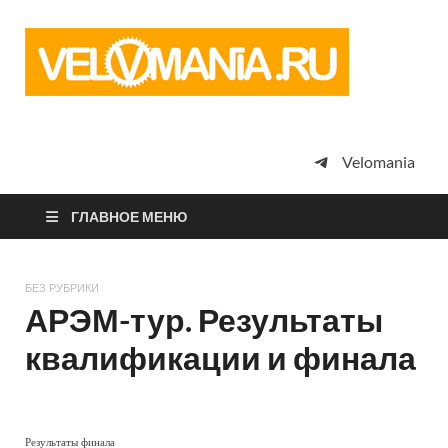
Vel
Сообщество
профессион
велоспорта,
энтузиастов
велотуризма
Velomania
просто
любителей
велосипедов
ГЛАВНОЕ МЕНЮ
БЕЗ РУБРИКИ
АРЭМ-тур. Результаты
квалификации и финала
Результаты финала