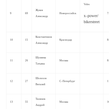
Veles
Жуков
9
69
Новороссийск
7
x–power/
Александр
bikerstreet
Константинов
10
15
Краснодар
8
Александр
Шуняева
11
26
Москва
8
Татьяна
Шолохов
12
27
С–Петербург
1
Виталий
Тюленев
13
55
Москва
1
Андрей