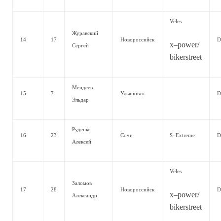
Veles
Журавский
14
17
Новороссийск
D
x–power/
Сергей
bikerstreet
Мендеев
15
7
Ульяновск
D
Эльдар
Руденко
16
23
Сочи
S–Extreme
D
Алексей
Veles
Заломов
17
28
Новороссийск
D
x–power/
Александр
bikerstreet