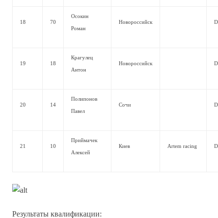
Осокин
18
70
Новороссийск
D
Роман
Крагулец
19
18
Новороссийск
D
Антон
Полипонов
20
14
Сочи
D
Павел
Приймачек
21
10
Киев
Artem racing
D
Алексей
Результаты квалификации: