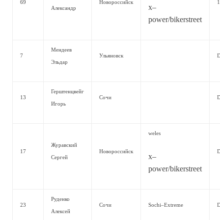
69
Новороссийск
1
x–
Александр
power/bikerstreet
Мендеев
7
Ульяновск
Эльдар
Герштенцвейг
13
Сочи
Игорь
weles
Журавский
17
Новороссийск
x–
Сергей
power/bikerstreet
Руденко
23
Сочи
Sochi–Extreme
Алексей