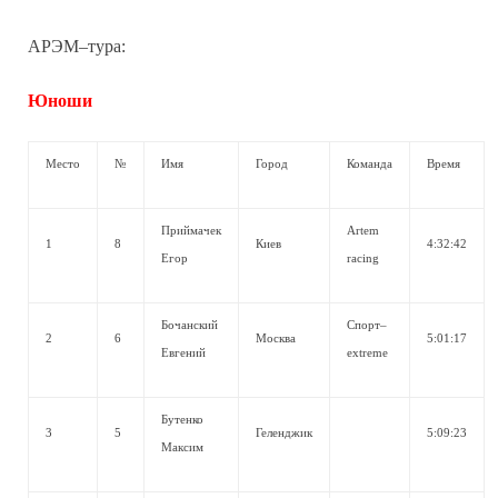
АРЭМ–тура:
Юноши
Место
№
Имя
Город
Команда
Время
Приймачек
Artem
1
8
Киев
4:32:42
Егор
racing
Бочанский
Спорт–
2
6
Москва
5:01:17
Евгений
extreme
Бутенко
3
5
Геленджик
5:09:23
Максим