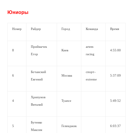
Юниоры
Номер
Райдер
Город
Команда
Время
Приймачек
artem
8
Киев
4:55:00
Егор
racing
Бочанский
спорт–
6
Москва
5:37:09
Евгений
extreme
Хрипунов
4
Туапсе
5:49:52
Виталий
Бутенко
5
Геленджик
6:03:37
Максим