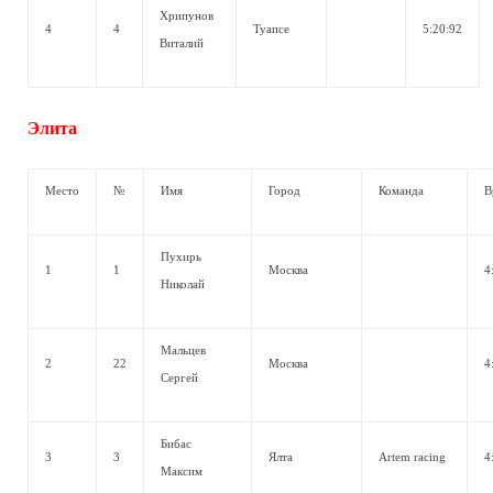
Хрипунов
4
4
Туапсе
5:20:92
Виталий
Элита
Место
№
Имя
Город
Команда
В
Пухирь
1
1
Москва
4
Николай
Мальцев
2
22
Москва
4
Сергей
Бибас
3
3
Ялта
Artem racing
4
Максим