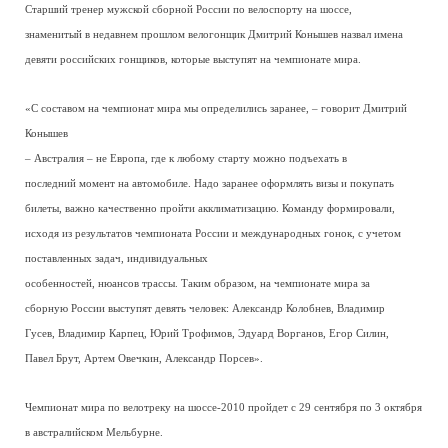
Старший тренер мужской сборной России по велоспорту на шоссе,
знаменитый в недавнем прошлом велогонщик Дмитрий Конышев назвал имена
девяти российских гонщиков, которые выступят на чемпионате мира.
«С составом на чемпионат мира мы определились заранее, – говорит Дмитрий
Конышев
– Австралия – не Европа, где к любому старту можно подъехать в
последний момент на автомобиле. Надо заранее оформлять визы и покупать
билеты, важно качественно пройти акклиматизацию. Команду формировали,
исходя из результатов чемпионата России и международных гонок, с учетом
поставленных задач, индивидуальных
особенностей, нюансов трассы. Таким образом, на чемпионате мира за
сборную России выступят девять человек: Александр Колобнев, Владимир
Гусев, Владимир Карпец, Юрий Трофимов, Эдуард Ворганов, Егор Силин,
Павел Брут, Артем Овечкин, Александр Порсев».
Чемпионат мира по велотреку на шоссе-2010 пройдет с 29 сентября по 3 октября
в австралийском Мельбурне.