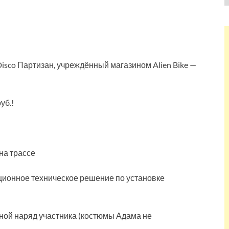
co Партизан, учреждённый магазином Alien Bike —
уб.!
на трассе
ционное техническое решение по установке
ной наряд участника (костюмы Адама не