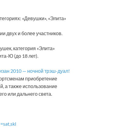
егориях: «Девушки», «Элита»
ии двух и более участников.
ушек, категория «Элита»
ита-Ю (до 18 лет).
портсменам приобретение
й, а также использование
о или дальнего света.
sat,skl