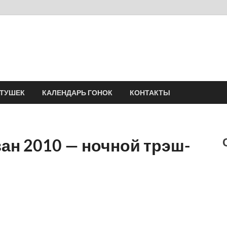
Velomania
Сообщество профессионалов велоспорта, энтузиастов велотуризма
АТУШЕК
КАЛЕНДАРЬ ГОНОК
КОНТАКТЫ
ан 2010 — ночной трэш-