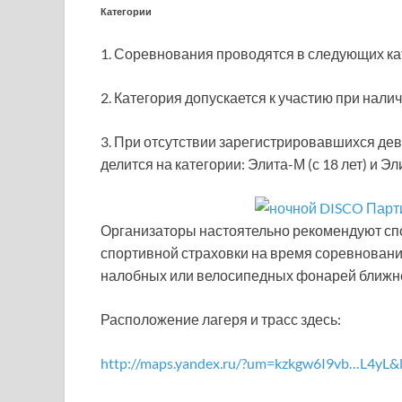
Категории
1. Соревнования проводятся в следующих кат
2. Категория допускается к участию при налич
3. При отсутствии зарегистрировавшихся дев
делится на категории: Элита-М (с 18 лет) и Эл
Организаторы настоятельно рекомендуют с
спортивной страховки на время соревновани
налобных или велосипедных фонарей ближнег
Расположение лагеря и трасс здесь:
http://maps.yandex.ru/?um=kzkgw6I9vb…L4yL&l=