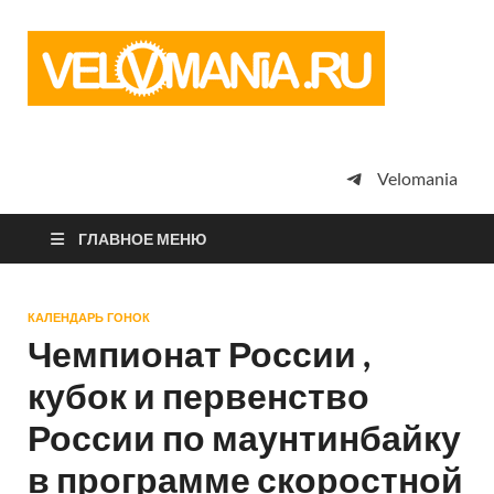
Vel
Сообщество
профессион
велоспорта,
энтузиастов
велотуризма
Velomania
просто
любителей
велосипедов
ГЛАВНОЕ МЕНЮ
КАЛЕНДАРЬ ГОНОК
Чемпионат России ,
кубок и первенство
России по маунтинбайку
в программе скоростной