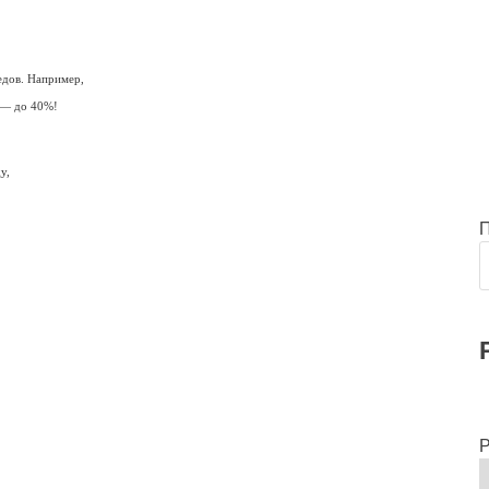
едов. Например,
 — до 40%!
у,
Р