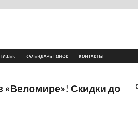
Velomania
Сообщество профессионалов велоспорта, энтузиастов велотуризма
АТУШЕК
КАЛЕНДАРЬ ГОНОК
КОНТАКТЫ
в «Веломире»! Скидки до