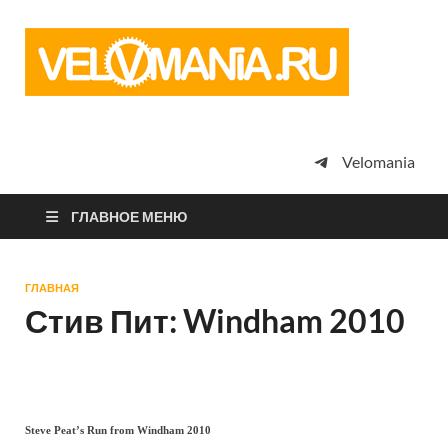
Vel
Сообщество
профессион
велоспорта,
энтузиастов
велотуризма
Velomania
просто
любителей
велосипедов
ГЛАВНОЕ МЕНЮ
ГЛАВНАЯ
Стив Пит: Windham 2010
Steve Peat’s Run from Windham 2010