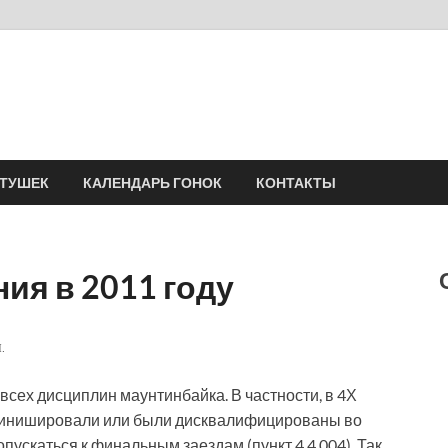
Velomania
Сообщество профессионалов велоспорта, энтузиастов велотуризма
АТУШЕК
КАЛЕНДАРЬ ГОНОК
КОНТАКТЫ
ия в 2011 году
.
всех дисциплин маунтинбайка. В частности, в 4Х
е финишировали или были дисквалифицированы во
пускаться к финальным заездам (пункт 4.4.004). Так