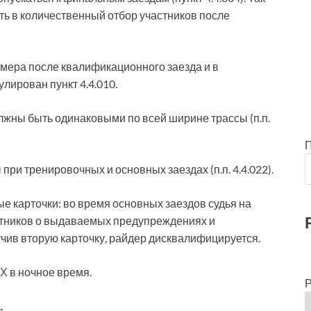
ть в количественный отбор участников после
омера после квалификационного заезда и в
улирован пункт 4.4.010.
лжны быть одинаковыми по всей ширине трассы (п.п.
и тренировочных и основных заездах (п.п. 4.4.022).
е карточки: во время основных заездов судья на
тников о выдаваемых предупреждениях и
чив вторую карточку, райдер дисквалифицируется.
Х в ночное время.
Р
.