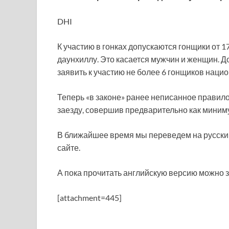
DHI
К участию в гонках допускаются гонщики от 17
даунхиллу. Это касается мужчин и женщин.
заявить к участию не более 6 гонщиков наци
Теперь «в законе» ранее неписанное правило
заезду, совершив предварительно как миниму
В ближайшее время мы переведем на русский
сайте.
А пока прочитать английскую версию можно з
[attachment=445]