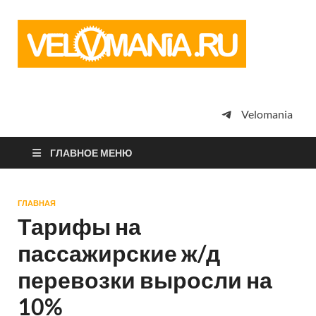
Vel
Сообщество
профессион
велоспорта,
энтузиастов
велотуризма
Velomania
просто
любителей
велосипедов
ГЛАВНОЕ МЕНЮ
ГЛАВНАЯ
Тарифы на
пассажирские ж/д
перевозки выросли на
10%