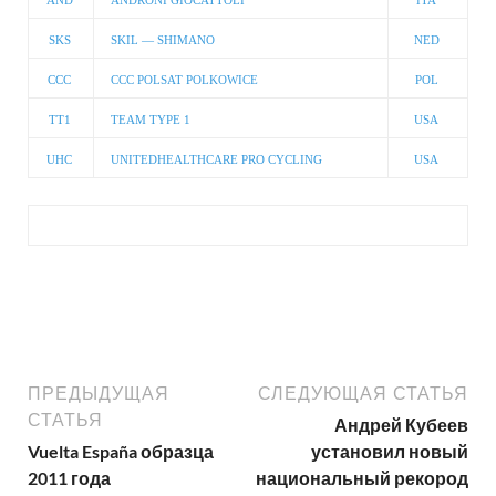
AND
ANDRONI GIOCATTOLI
ITA
SKS
SKIL — SHIMANO
NED
CCC
CCC POLSAT POLKOWICE
POL
TT1
TEAM TYPE 1
USA
UHC
UNITEDHEALTHCARE PRO CYCLING
USA
ПРЕДЫДУЩАЯ
СЛЕДУЮЩАЯ СТАТЬЯ
СТАТЬЯ
Андрей Кубеев
Vuelta España образца
установил новый
2011 года
национальный рекород