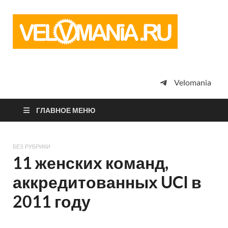
Vel
Сообщество
профессион
велоспорта,
энтузиастов
велотуризма
Velomania
просто
любителей
велосипедов
ГЛАВНОЕ МЕНЮ
БЕЗ РУБРИКИ
11 женских команд,
аккредитованных UCI в
2011 году