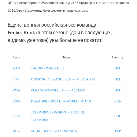
UCI зарегистрировал 28 женских команд из 13 стран трех континетнов на сезон
2011. Это на 1 команду больше, чем в прошлом году.
Единственная российская экс-команда
Fenixs-Kuota
в этом сезоне (да и в следующих,
видимо, уже тоже) увы больше не покатит.
Code
Team
Country
LAN
LANDBOUWKREDIET
BEL
TSV
TOPSPORT VLAANDEREN — MERCATOR
BEL
VWA
VERANDA’S WILLEMS — ACCENT
BEL
CSM
TEAM SPIDERTECH POWERED BY C10
CAN
COLOMBIA ES PASION — CAFE DE
CEP
COL
COLOMBIA
ACG
ANDALUCIA CAJA GRANADA
ESP