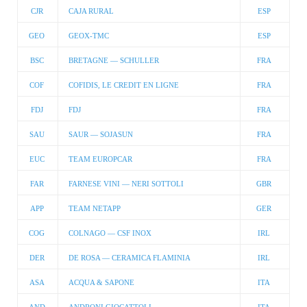
CJR
CAJA RURAL
ESP
GEO
GEOX-TMC
ESP
BSC
BRETAGNE — SCHULLER
FRA
COF
COFIDIS, LE CREDIT EN LIGNE
FRA
FDJ
FDJ
FRA
SAU
SAUR — SOJASUN
FRA
EUC
TEAM EUROPCAR
FRA
FAR
FARNESE VINI — NERI SOTTOLI
GBR
APP
TEAM NETAPP
GER
COG
COLNAGO — CSF INOX
IRL
DER
DE ROSA — CERAMICA FLAMINIA
IRL
ASA
ACQUA & SAPONE
ITA