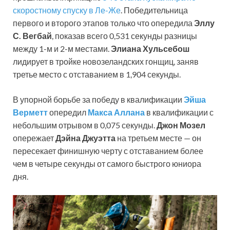
скоростному спуску в Ле-Же
. Победительница
первого и второго этапов только что опередила
Эллу
С. Вегбай
, показав всего 0,531 секунды разницы
между 1-м и 2-м местами.
Элиана Хульсебош
лидирует в тройке новозеландских гонщиц, заняв
третье место с отставанием в 1,904 секунды.
В упорной борьбе за победу в квалификации
Эйша
Верметт
опередил
Макса Аллана
в квалификации с
небольшим отрывом в 0,075 секунды.
Джон Мозел
опережает
Дэйна Джуэтта
на третьем месте — он
пересекает финишную черту с отставанием более
чем в четыре секунды от самого быстрого юниора
дня.