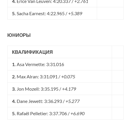
4.
Erice Van Leuven: 4:20.337 /
+2.761
5.
Sacha Earnest: 4:22.965 /
+5.389
ЮНИОРЫ
КВАЛИФИКАЦИЯ
1.
Asa Vermette: 3:31.016
2.
Max Alran: 3:31.091 /
+0.075
3.
Jon Mozell: 3:35.195 /
+4.179
4.
Dane Jewett: 3:36.293 /
+5.277
5.
Rafaël Pelletier: 3:37.706 /
+6.690