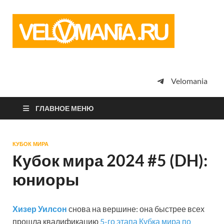
Vel
Сообщество
профессион
велоспорта,
энтузиастов
велотуризма
Velomania
просто
любителей
велосипедов
ГЛАВНОЕ МЕНЮ
КУБОК МИРА
Кубок мира 2024 #5 (DH):
юниоры
Хизер Уилсон
снова на вершине: она быстрее всех
прошла квалификацию
5-го этапа Кубка мира по