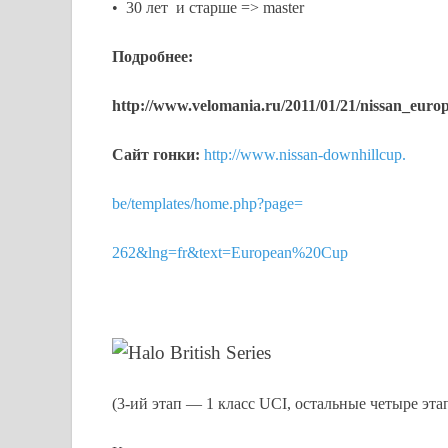
• 30 лет и старше => master
Подробнее:
http://www.velomania.ru/2011/01/21/nissan_eur
Сайт гонки:
http://www.nissan-downhillcup.
be/templates/home.php?page=
262&lng=fr&text=European%20Cup
Halo British Series
(3-ий этап — 1 класс UCI, остальные четыре эта