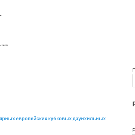
х
в
мляем
Р