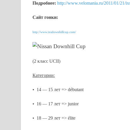
Подробнее:
http://www.velomania.ru/2011/01/21/ix
Сайт гонки:
http://www.ixsdownhillcup.com/
Nissan Downhill Cup
(2 класс UCII)
Категории:
• 14 — 15 лет => débutant
• 16 — 17 лет => junior
• 18 — 29 лет => élite