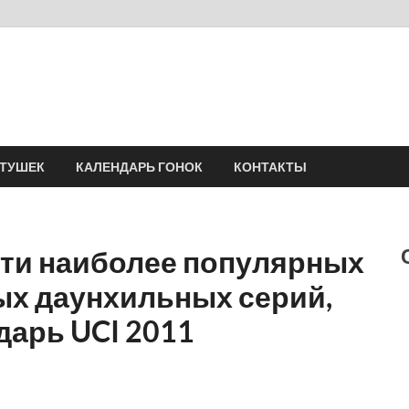
Velomania
Сообщество профессионалов велоспорта, энтузиастов велотуризма
АТУШЕК
КАЛЕНДАРЬ ГОНОК
КОНТАКТЫ
сти наиболее популярных
ых даунхильных серий,
дарь UCI 2011