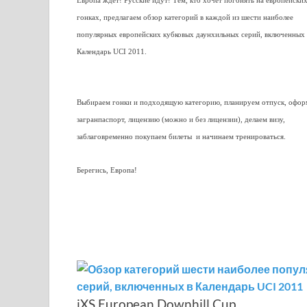
Европа ждет! Русские идут! Тем, кто хочет погонять на европейски
гонках, предлагаем обзор категорий в каждой из шести наиболее
популярных европейских кубковых даунхильных серий, включенных 
Календарь UCI 2011.
Выбираем гонки и подходящую категорию, планируем отпуск, офор
загранпаспорт, лицензию (можно и без лицензии), делаем визу,
заблаговременно покупаем билеты и начинаем тренироваться.
Берегись, Европа!
iXS European Downhill Cup