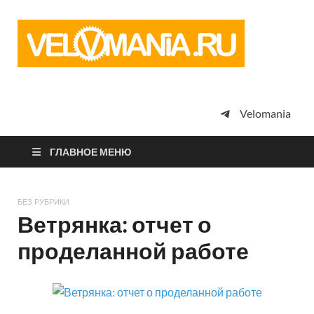
Vel
Сообщество
профессион
велоспорта,
энтузиастов
велотуризма
Velomania
просто
любителей
велосипедов
ГЛАВНОЕ МЕНЮ
БЕЗ РУБРИКИ
Ветрянка: отчет о
проделанной работе