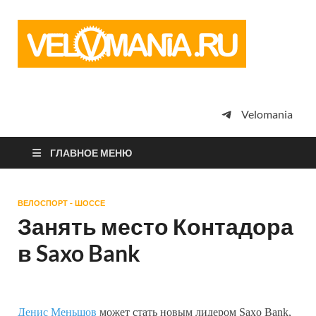
Vel
Сообщество
профессион
велоспорта,
энтузиастов
велотуризма
Velomania
просто
любителей
велосипедов
ГЛАВНОЕ МЕНЮ
ВЕЛОСПОРТ - ШОССЕ
Занять место Контадора
в Saxo Bank
Денис Меньшов
может стать новым лидером Saxo Bank,