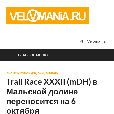
Vel
Сообщество
профессион
велоспорта,
энтузиастов
велотуризма
Velomania
просто
любителей
велосипедов
ГЛАВНОЕ МЕНЮ
АНОНСЫ ГОНОК (DH, DHM, MINIDHI)
Trail Race XXXII (mDH) в
Мальской долине
переносится на 6
октября