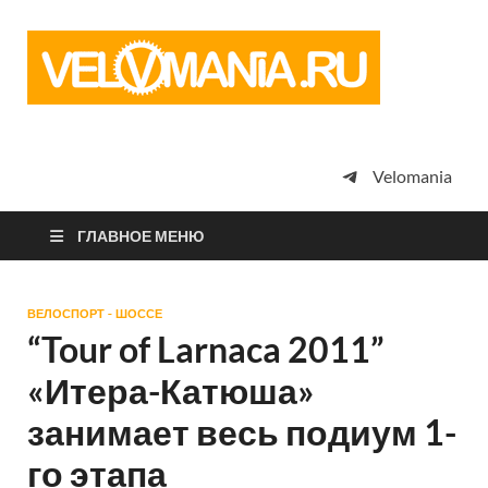
Vel
Сообщество
профессион
велоспорта,
энтузиастов
велотуризма
Velomania
просто
любителей
велосипедов
ГЛАВНОЕ МЕНЮ
ВЕЛОСПОРТ - ШОССЕ
“Tour of Larnaca 2011”
«Итера-Катюша»
занимает весь подиум 1-
го этапа