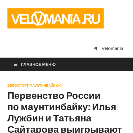
Vel
Сообщество
профессион
велоспорта,
энтузиастов
велотуризма
Velomania
просто
любителей
велосипедов
ГЛАВНОЕ МЕНЮ
ВЕЛОСПОРТ-МАУНТИНБАЙК (XC)
Первенство России
по маунтинбайку: Илья
Лужбин и Татьяна
Сайтарова выигрывают