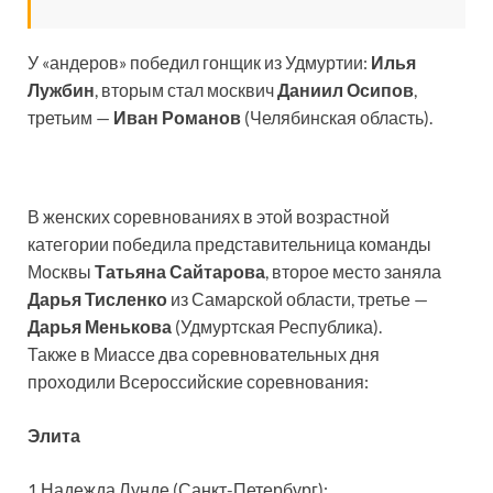
У «андеров» победил гонщик из Удмуртии:
Илья
Лужбин
, вторым стал москвич
Даниил Осипов
,
третьим —
Иван Романов
(Челябинская область).
В женских соревнованиях в этой возрастной
категории победила представительница команды
Москвы
Татьяна Сайтарова
, второе место заняла
Дарья Тисленко
из Самарской области, третье —
Дарья Менькова
(Удмуртская Республика).
Также в Миассе два соревновательных дня
проходили Всероссийские соревнования:
Элита
1.Надежда Лунде (Санкт-Петербург);