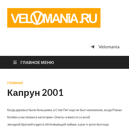
Vel
Сообщество
профессион
велоспорта,
энтузиастов
велотуризма
Velomania
просто
любителей
велосипедов
ГЛАВНОЕ МЕНЮ
ГЛАВНАЯ
Капрун 2001
Когда деревья были большими, а Стив Пит еще не был чемпионом, когда Роман
Колбин участвовал в категории «Элита» и вместе со всей
звездной братией ездил в обтягивающей лайкре, а рок-н-ролл был еще