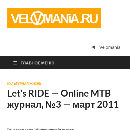
Vel
Сообщество
профессион
велоспорта,
энтузиастов
велотуризма
Velomania
просто
любителей
велосипедов
ГЛАВНОЕ МЕНЮ
КУЛЬТУРНАЯ ЖИЗНЬ
Let’s RIDE — Online MTB
журнал, №3 — март 2011
Вот и увидел свет 3-й номер он-лайн журнала