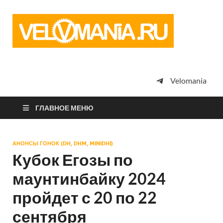
Vel
Сообщество
профессион
велоспорта,
энтузиастов
велотуризма
Velomania
просто
любителей
велосипедов
ГЛАВНОЕ МЕНЮ
АНОНСЫ ГОНОК (DH, DHM, MINIDHI)
Кубок Егозы по
маунтинбайку 2024
пройдет с 20 по 22
сентября