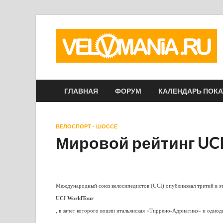
ГЛАВНАЯ
ФОРУМ
КАЛЕНДАРЬ ПОК
ВЕЛОСПОРТ - ШОССЕ
Мировой рейтинг UCI
Международный союз велосипедистов (UCI) опубликовал третий в э
UCI WorldTour
, в зачет которого вошли итальянская «Тиррено-Адриатико» и однод