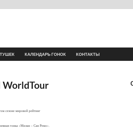
Velomania
Сообщество профессионалов велоспорта, энтузиастов велотуризма
АТУШЕК
КАЛЕНДАРЬ ГОНОК
КОНТАКТЫ
 WorldTour
том сезоне мировой рейтинг
невная гонка «Милан – Сан Ремо».