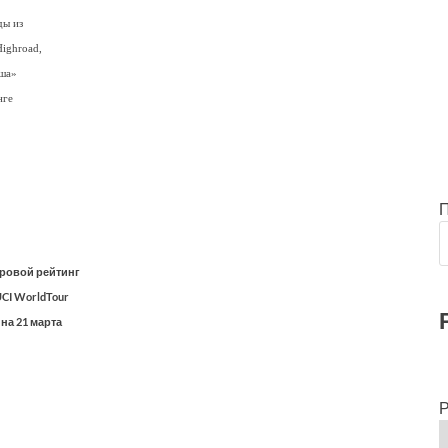
ды из
ighroad,
юша»
нге
ровой рейтинг
CI WorldTour
на 21 марта
Р