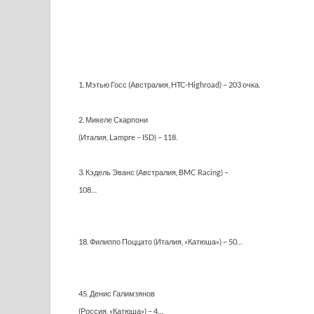
1. Мэтью Госс (Австралия, HTC-Highroad) – 203 очка.
2. Микеле Скарпони
(Италия, Lampre – ISD) – 118.
3. Кэдель Эванс (Австралия, BMC Racing) –
108…
18. Филиппо Поццато (Италия, «Катюша») – 50…
45. Денис Галимзянов
(Россия, «Катюша») – 4…