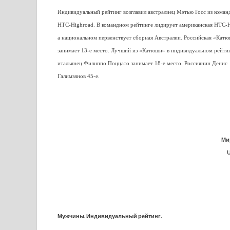
Индивидуальный рейтинг возглавил австралиец Мэтью Госс из коман
HTC-Highroad. В командном рейтинге лидирует американская HTC-H
а национальном первенствует сборная Австралии. Российская «Кат
занимает 13-е место. Лучший из «Катюши» в индивидуальном рейти
итальянец Филиппо Поццато занимает 18-е место. Россиянин Денис
Галимзянов 45-е.
Ми
U
Мужчины. Индивидуальный рейтинг.