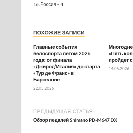
16. Россия – 4
ПОХОЖИЕ ЗАПИСИ
Главные события
Многодне
велоспорта летом 2026
«Пять ко
года: от финала
пройдет с
«Джирод’Италия» до старта
14.05.2026
«Тур де Франс» в
Барселоне
22.05.2026
ПРЕДЫДУЩАЯ СТАТЬЯ
Обзор педалей Shimano PD-M647 DX