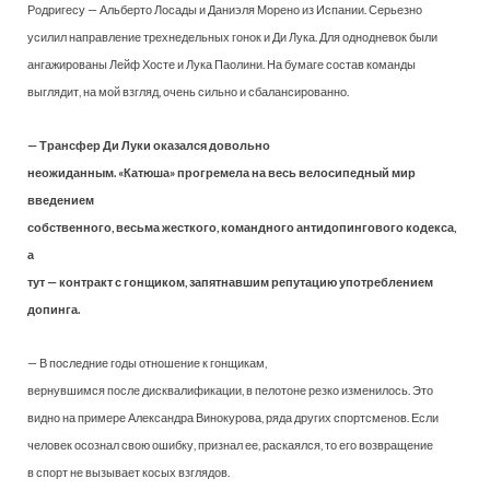
Родригесу — Альберто Лосады и Даниэля Морено из Испании. Серьезно
усилил направление трехнедельных гонок и Ди Лука. Для однодневок были
ангажированы Лейф Хосте и Лука Паолини. На бумаге состав команды
выглядит, на мой взгляд, очень сильно и сбалансированно.
— Трансфер Ди Луки оказался довольно
неожиданным. «Катюша» прогремела на весь велосипедный мир
введением
собственного, весьма жесткого, командного антидопингового кодекса,
а
тут — контракт с гонщиком, запятнавшим репутацию употреблением
допинга.
— В последние годы отношение к гонщикам,
вернувшимся после дисквалификации, в пелотоне резко изменилось. Это
видно на примере Александра Винокурова, ряда других спортсменов. Если
человек осознал свою ошибку, признал ее, раскаялся, то его возвращение
в спорт не вызывает косых взглядов.