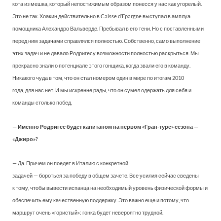
кота из мешка, который непостижимым образом понесся у нас как угорелый.
Это не так. Хоакин действительно в Caisse d’Epargne выступал в амплуа
помощника Алехандро Вальверде. Пребывал в его тени. Но с поставленными
перед ним задачами справлялся полностью. Собственно, само выполнение
этих задач и не давало Родригесу возможности полностью раскрыться. Мы
прекрасно знали о потенциале этого гонщика, когда звали его в команду.
Никакого чуда в том, что он стал номером один в мире по итогам 2010
года, для нас нет. И мы искренне рады, что он сумел одержать для себя и
команды столько побед.
— Именно Родригес будет капитаном на первом «Гран-туре» сезона —
«Джиро»?
— Да. Причем он поедет в Италию с конкретной
задачей — бороться за победу в общем зачете. Все усилия сейчас сведены
к тому, чтобы вывести испанца на необходимый уровень физической формы и
обеспечить ему качественную поддержку. Это важно еще и потому, что
маршрут очень «гористый»: гонка будет невероятно трудной.