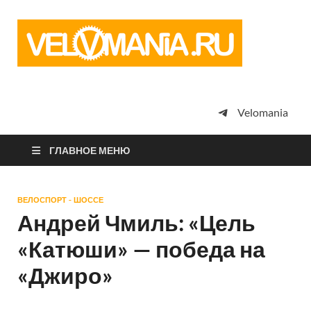
Vel
Сообщество
профессион
велоспорта,
энтузиастов
велотуризма
Velomania
просто
любителей
велосипедов
ГЛАВНОЕ МЕНЮ
ВЕЛОСПОРТ - ШОССЕ
Андрей Чмиль: «Цель
«Катюши» — победа на
«Джиро»