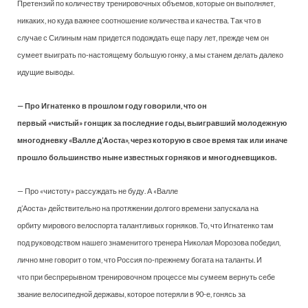
Претензий по количеству тренировочных объемов, которые он выполняет,
никаких, но куда важнее соотношение количества и качества. Так что в
случае с Силиным нам придется подождать еще пару лет, прежде чем он
сумеет выиграть по-настоящему большую гонку, а мы станем делать далеко
идущие выводы.
— Про Игнатенко в прошлом году говорили, что он
первый «чистый» гонщик за последние годы, выигравший молодежную
многодневку «Валле д’Аоста», через которую в свое время так или иначе
прошло большинство ныне известных горняков и многодневщиков.
— Про «чистоту» рассуждать не буду. А «Валле
д’Аоста» действительно на протяжении долгого времени запускала на
орбиту мирового велоспорта талантливых горняков. То, что Игнатенко там
под руководством нашего знаменитого тренера Николая Морозова победил,
лично мне говорит о том, что Россия по-прежнему богата на таланты. И
что при беспрерывном тренировочном процессе мы сумеем вернуть себе
звание велосипедной державы, которое потеряли в 90-е, гонясь за