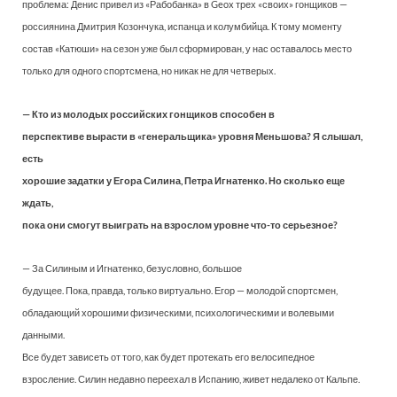
проблема: Денис привел из «Рабобанка» в Geox трех «своих» гонщиков —
россиянина Дмитрия Козончука, испанца и колумбийца. К тому моменту
состав «Катюши» на сезон уже был сформирован, у нас оставалось место
только для одного спортсмена, но никак не для четверых.
— Кто из молодых российских гонщиков способен в
перспективе вырасти в «генеральщика» уровня Меньшова? Я слышал,
есть
хорошие задатки у Егора Силина, Петра Игнатенко. Но сколько еще
ждать,
пока они смогут выиграть на взрослом уровне что-то серьезное?
— За Силиным и Игнатенко, безусловно, большое
будущее. Пока, правда, только виртуально. Егор — молодой спортсмен,
обладающий хорошими физическими, психологическими и волевыми
данными.
Все будет зависеть от того, как будет протекать его велосипедное
взросление. Силин недавно переехал в Испанию, живет недалеко от Кальпе.