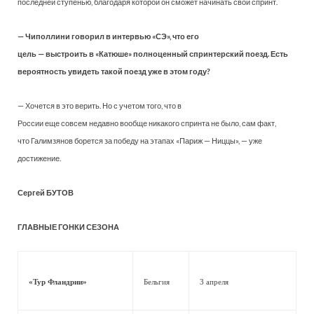
последней ступенью, благодаря которой он сможет начинать свой спринт.
— Чиполлини говорил в интервью «СЭ», что его
цель — выстроить в «Катюше» полноценный спринтерский поезд. Есть
вероятность увидеть такой поезд уже в этом году?
— Хочется в это верить. Но с учетом того, что в
России еще совсем недавно вообще никакого спринта не было, сам факт,
что Галимзянов борется за победу на этапах «Париж — Ниццы», — уже
достижение.
Сергей БУТОВ
ГЛАВНЫЕ ГОНКИ СЕЗОНА
«Тур Фландрии»
Бельгия
3 апреля