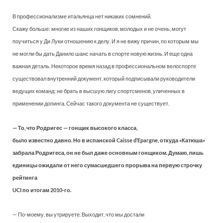
В профессионализме итальянца нет никаких сомнений.
Скажу больше: многие из наших гонщиков, молодых и не очень, могут
поучиться у Ди Луки отношению к делу. И я не вижу причин, по которым мы
не могли бы дать Данило шанс начать в спорте новую жизнь. И еще одна
важная деталь. Некоторое время назад в профессиональном велоспорте
существовал внутренний документ, который подписывали руководители
ведущих команд: не брать в высшую лигу спортсменов, уличенных в
применении допинга. Сейчас такого документа не существует.
— То, что Родригес — гонщик высокого класса,
было известно давно. Но в испанской Caisse d’Epargne, откуда «Катюша»
забрала Родригеса, он не был даже основным гонщиком. Думаю, лишь
единицы ожидали от него сумасшедшего прорыва на первую строчку
рейтинга
UCI по итогам 2010-го.
— По-моему, вы утрируете. Выходит, что мы достали