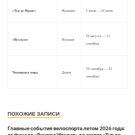
«Тур де Франс»
Франция
2 июля — 24 июля
20 августа — 11
«Вуэльта»
Испания
сентября
19 сентября — 25
Чемпионат мира
Дания
сентября
ПОХОЖИЕ ЗАПИСИ
Главные события велоспорта летом 2026 года:
от финала «Джирод’Италия» до старта «Тур де