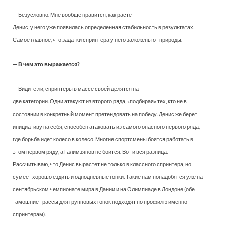
— Безусловно. Мне вообще нравится, как растет
Денис, у него уже появилась определенная стабильность в результатах.
Самое главное, что задатки спринтера у него заложены от природы.
— В чем это выражается?
— Видите ли, спринтеры в массе своей делятся на
две категории. Одни атакуют из второго ряда, «подбирая» тех, кто не в
состоянии в конкретный момент претендовать на победу. Денис же берет
инициативу на себя, способен атаковать из самого опасного первого ряда,
где борьба идет колесо в колесо. Многие спортсмены боятся работать в
этом первом ряду, а Галимзянов не боится. Вот и вся разница.
Рассчитываю, что Денис вырастет не только в классного спринтера, но
сумеет хорошо ездить и однодневные гонки. Такие нам понадобятся уже на
сентябрьском чемпионате мира в Дании и на Олимпиаде в Лондоне (обе
тамошние трассы для групповых гонок подходят по профилю именно
спринтерам).