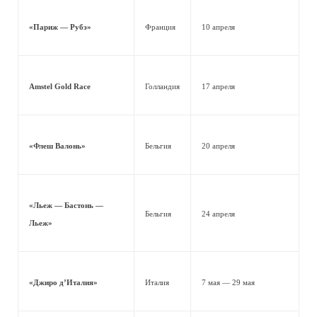
«Париж — Рубэ»
Франция
10 апреля
Amstel Gold Race
Голландия
17 апреля
«Флеш Валонь»
Бельгия
20 апреля
«Льеж — Бастонь —
Бельгия
24 апреля
Льеж»
«Джиро д’Италия»
Италия
7 мая — 29 мая