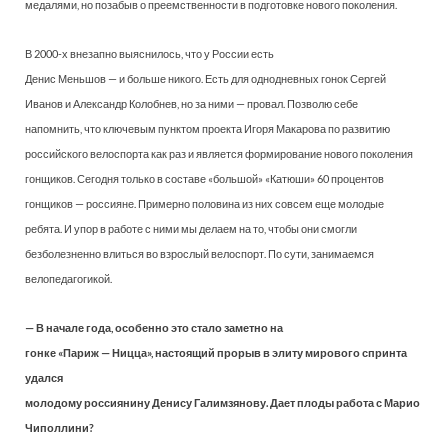
медалями, но позабыв о преемственности в подготовке нового поколения.
В 2000-х внезапно выяснилось, что у России есть
Денис Меньшов — и больше никого. Есть для однодневных гонок Сергей
Иванов и Александр Колобнев, но за ними — провал. Позволю себе
напомнить, что ключевым пунктом проекта Игоря Макарова по развитию
российского велоспорта как раз и является формирование нового поколения
гонщиков. Сегодня только в составе «большой» «Катюши» 60 процентов
гонщиков — россияне. Примерно половина из них совсем еще молодые
ребята. И упор в работе с ними мы делаем на то, чтобы они смогли
безболезненно влиться во взрослый велоспорт. По сути, занимаемся
велопедагогикой.
— В начале года, особенно это стало заметно на
гонке «Париж — Ницца», настоящий прорыв в элиту мирового спринта
удался
молодому россиянину Денису Галимзянову. Дает плоды работа с Марио
Чиполлини?