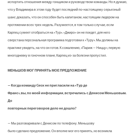
испортить отношения между гонщиком и руководством команды. Но я думаю,
что у Владимира в этом году будет последний по-настоящему серьезный
шанс доказать, что он способен быть капитаном, настоящим лидером на
протяжении всех трех недель. Разумеется, в том только случае, если
Карпец сумеет отобраться на «Тур». «Джиро» он не поедет, для него
сверстана персональная программа подготовки к «Туру». Мы должны на
практике увидеть, на что он готов. К сожалению, «Париж — Ниццу», первую
многодневку в гоночном плане, Карпец из-за болезни пропустил.
МЕНЬШОВ МОГ ПРИНЯТЬ МОЕ ПРЕДЛОЖЕНИЕ
— Когда команду Geox не пригласили на «Тур де
Франс», вы, по моей информации, встречались с Денисом Меньшовым.
До
повторных переговоров дело не дошло?
— Мы разговаривали с Денисом по телефону. Меньшову
было сделано предложение. Он вполне мог его принять, но возникла