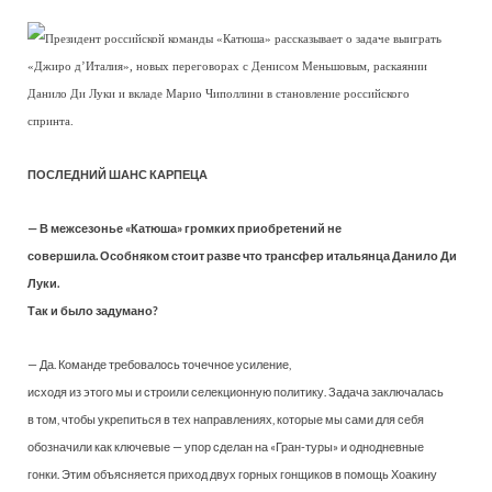
Президент российской команды «Катюша» рассказывает о задаче выиграть
«Джиро д’Италия», новых переговорах с Денисом Меньшовым, раскаянии
Данило Ди Луки и вкладе Марио Чиполлини в становление российского
спринта.
ПОСЛЕДНИЙ ШАНС КАРПЕЦА
— В межсезонье «Катюша» громких приобретений не
совершила. Особняком стоит разве что трансфер итальянца Данило Ди
Луки.
Так и было задумано?
— Да. Команде требовалось точечное усиление,
исходя из этого мы и строили селекционную политику. Задача заключалась
в том, чтобы укрепиться в тех направлениях, которые мы сами для себя
обозначили как ключевые — упор сделан на «Гран-туры» и однодневные
гонки. Этим объясняется приход двух горных гонщиков в помощь Хоакину