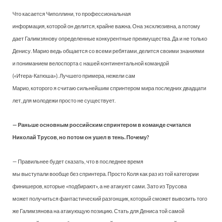
Что касается Чиполлини, то профессиональная
информация, которой он делится, крайне важна. Она эксклюзивна, а потому
дает Галимзянову определенные конкурентные преимущества. Да и не только
Денису. Марио ведь общается со всеми ребятами, делится своими знаниями
и пониманием велоспорта с нашей континентальной командой
(«Итера-Катюша»). Лучшего примера, нежели сам
Марио, которого я считаю сильнейшим спринтером мира последних двадцати
лет, для молодежи просто не существует.
— Раньше основным российским спринтером в команде считался
Николай Трусов, но потом он ушел в тень. Почему?
— Правильнее будет сказать, что в последнее время
мы выступали вообще без спринтера. Просто Коля как раз из той категории
финишеров, которые «подбирают», а не атакуют сами. Зато из Трусова
может получиться фантастический разгонщик, который сможет вывозить того
же Галимзянова на атакующую позицию. Стать для Дениса той самой