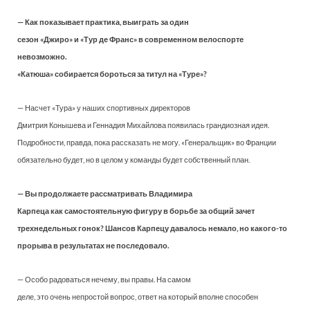
— Как показывает практика, выиграть за один
сезон «Джиро» и «Тур де Франс» в современном велоспорте
невозможно.
«Катюша» собирается бороться за титул на «Туре»?
— Насчет «Тура» у наших спортивных директоров
Дмитрия Конышева и Геннадия Михайлова появилась грандиозная идея.
Подробности, правда, пока рассказать не могу. «Генеральщик» во Франции
обязательно будет, но в целом у команды будет собственный план.
— Вы продолжаете рассматривать Владимира
Карпеца как самостоятельную фигуру в борьбе за общий зачет
трехнедельных гонок? Шансов Карпецу давалось немало, но какого-то
прорыва в результатах не последовало.
— Особо радоваться нечему, вы правы. На самом
деле, это очень непростой вопрос, ответ на который вполне способен