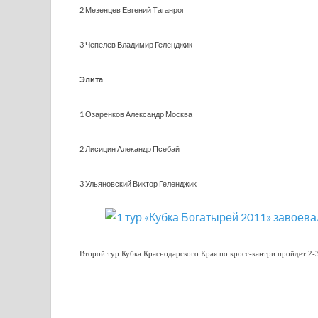
2 Мезенцев Евгений Таганрог
3 Чепелев Владимир Геленджик
Элита
1 Озаренков Александр Москва
2 Лисицин Алекандр Псебай
3 Ульяновский Виктор Геленджик
Второй тур Кубка Краснодарского Края по кросс-кантри пройдет 2-3 