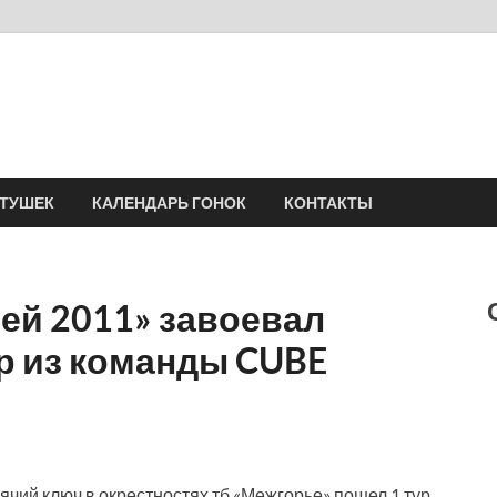
Velomania
Сообщество профессионалов велоспорта, энтузиастов велотуризма
АТУШЕК
КАЛЕНДАРЬ ГОНОК
КОНТАКТЫ
рей 2011» завоевал
р из команды CUBE
рячий ключ в окрестностях тб «Межгорье» пошел 1 тур