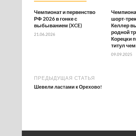
Чемпионат и первенство
Чемпионат
РФ 2026 в гонке с
шорт-трек
выбыванием (XCE)
Келлер в
родной тр
21.06.2026
Корецки 
титул че
09.09.2025
ПРЕДЫДУЩАЯ СТАТЬЯ
Шевели ластами к Орехово!