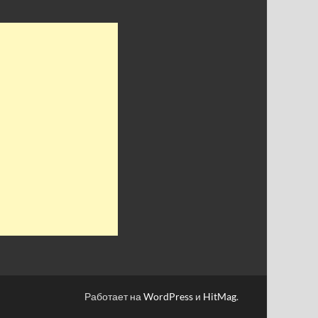
Работает на
WordPress
и
HitMag
.