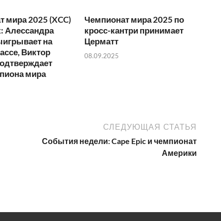
 мира 2025 (XCC)
Чемпионат мира 2025 по
: Алессандра
кросс-кантри принимает
ыигрывает на
Церматт
ассе, Виктор
08.09.2025
подтверждает
мпиона мира
СЛЕДУЮЩАЯ СТАТЬЯ
События недели: Cape Epic и чемпионат
Америки