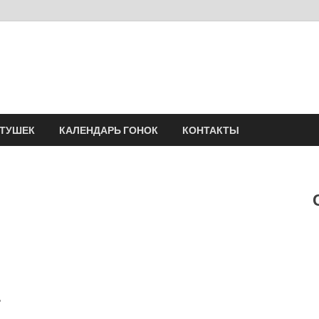
Velomania
Сообщество профессионалов велоспорта, энтузиастов велотуризма
АТУШЕК
КАЛЕНДАРЬ ГОНОК
КОНТАКТЫ
ь