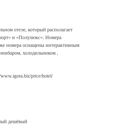
ьном отеле, который располагает
форт» и «Полулюкс». Номера
 же номера оснащены интерактивным
минибаром, холодильником ,
ww.igora.biz/price/hotel/
амый дешёвый