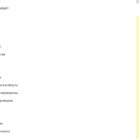
.
найдёт
!
н же
.
м взглянуть
 «проверены
роверки.
ия
очного