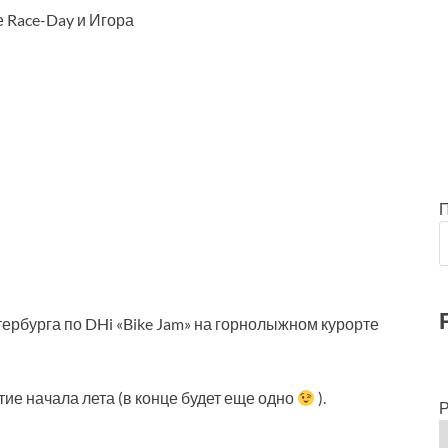
е Race-Day и Игора
рбурга по DHi «Bike Jam» на горнолыжном курорте
е начала лета (в конце будет еще одно
).
Р