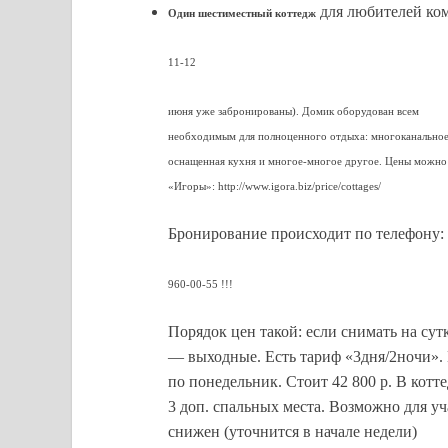
для любителей ком
Один шестиместный коттедж
11-12
июня уже забронированы). Домик оборудован всем
необходимым для полноценного отдыха: многоканальное 
оснащенная кухня и многое-многое другое. Цены можно 
«Игоры»: http://www.igora.biz/price/cottages/
Бронирование происходит по телефону:
960-00-55 !!!
Порядок цен такой: если снимать на сутк
— выходные. Есть тариф «3дня/2ночи».
по понедельник. Стоит 42 800 р. В котт
3 доп. спальных места. Возможно для уч
снижен (уточнится в начале недели)