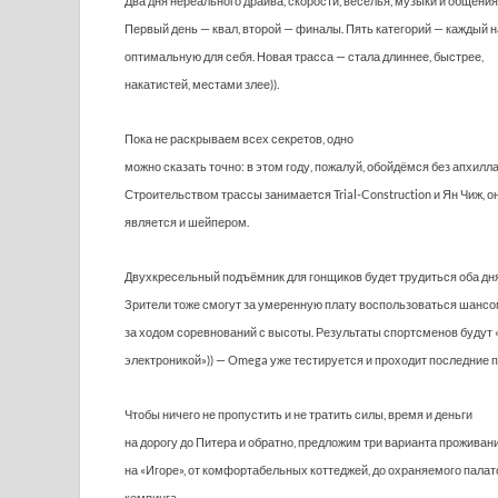
Два дня нереального драйва, скорости, веселья, музыки и общения
Первый день — квал, второй — финалы. Пять категорий — каждый 
оптимальную для себя. Новая трасса — стала длиннее, быстрее,
накатистей, местами злее)).
Пока не раскрываем всех секретов, одно
можно сказать точно: в этом году, пожалуй, обойдёмся без апхилла
Строительством трассы занимается Trial-Construction и Ян Чиж, о
является и шейпером.
Двухкресельный подъёмник для гонщиков будет трудиться оба дня
Зрители тоже смогут за умеренную плату воспользоваться шансо
за ходом соревнований с высоты. Результаты спортсменов будут
электроникой»)) — Omega уже тестируется и проходит последние п
Чтобы ничего не пропустить и не тратить силы, время и деньги
на дорогу до Питера и обратно, предложим три варианта проживан
на «Игоре», от комфортабельных коттеджей, до охраняемого палат
кемпинга.