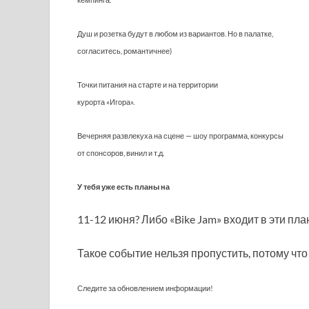
Душ и розетка будут в любом из вариантов. Но в палатке,
согласитесь, романтичнее)
Точки питания на старте и на территории
курорта «Игора».
Вечерняя развлекуха на сцене — шоу программа, конкурсы
от спонсоров, винил и т.д.
У тебя уже есть планы на
11-12 июня?
Либо «Bike Jam» входит в эти пл
Такое событие нельзя пропустить, потому что
Следите за обновлением информации!