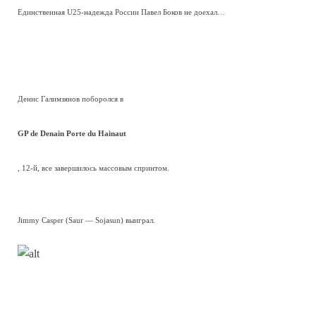
Единственная U25-надежда России Павел Боков не доехал…
Денис Галимзянов поборолся в
GP de Denain Porte du Hainaut
, 12-й, все завершилось массовым спринтом.
Jimmy Casper (Saur — Sojasun) выиграл.