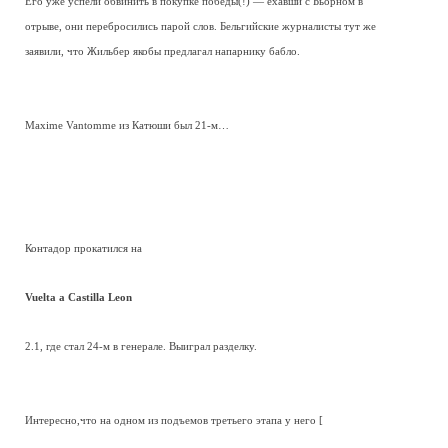
Его уже успели обвинить в покупке победы(!) — ехавши с Бьорном в
отрыве, они перебросились парой слов. Бельгийские журналисты тут же
заявили, что Жильбер якобы предлагал напарнику бабло.
Maxime Vantomme из Катюши был 21-м…
Контадор прокатился на
Vuelta a Castilla Leon
2.1, где стал 24-м в генерале. Выиграл разделку.
Интересно,что на одном из подъемов третьего этапа у него [