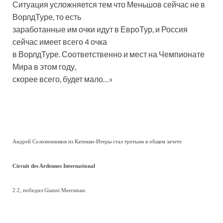
Ситуация усложняется тем что Меньшов сейчас не в
ВорлдТуре, то есть
заработанные им очки идут в ЕвроТур, и Россия
сейчас имеет всего 4 очка
в ВорлдТуре. Соответственно и мест на Чемпионате
Мира в этом году,
скорее всего, будет мало…»
Андрей Соломенников из Катюши-Итеры стал третьим в общем зачете
Circuit des Ardennes International
2.2, победил Gianni Meersman.