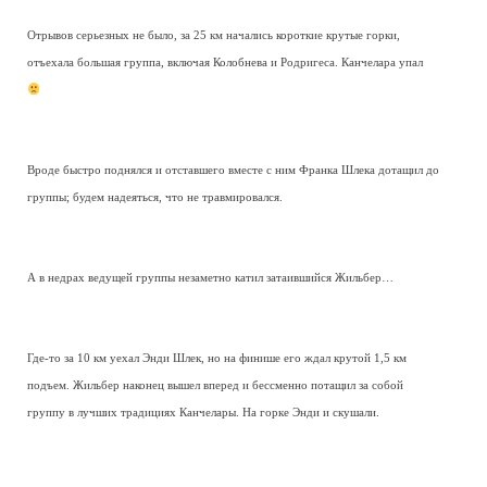
Отрывов серьезных не было, за 25 км начались короткие крутые горки,
отъехала большая группа, включая Колобнева и Родригеса. Канчелара упал
Вроде быстро поднялся и отставшего вместе с ним Франка Шлека дотащил до
группы; будем надеяться, что не травмировался.
А в недрах ведущей группы незаметно катил затаившийся Жильбер…
Где-то за 10 км уехал Энди Шлек, но на финише его ждал крутой 1,5 км
подъем. Жильбер наконец вышел вперед и бессменно потащил за собой
группу в лучших традициях Канчелары. На горке Энди и скушали.