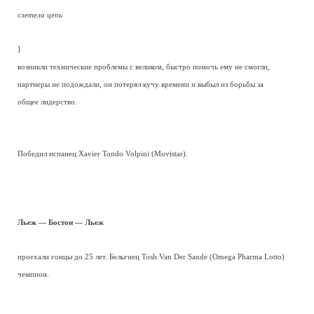
слетела цепь
]
возникли технические проблемы с великом, быстро помочь ему не смогли,
партнеры не подождали, он потерял кучу времени и выбыл из борьбы за
общее лидерство.
Победил испанец Xavier Tondo Volpini (Movistar).
Льеж — Бостон — Льеж
проехали гонцы до 25 лет. Бельгиец Tosh Van Der Sande (Omega Pharma Lotto)
чемпион.