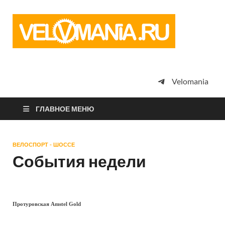
Vel
Сообщество
профессион
велоспорта,
энтузиастов
велотуризма
Velomania
просто
любителей
велосипедов
ГЛАВНОЕ МЕНЮ
ВЕЛОСПОРТ - ШОССЕ
События недели
Протуровская Amstel Gold