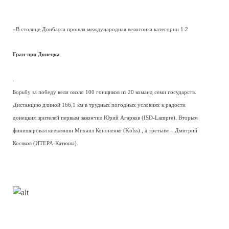
«В столице Донбасса прошла международная велогонка категории 1.2
Гран-при Донецка
.
Борьбу за победу вели около 100 гонщиков из 20 команд семи государств.
Дистанцию длиной 166,1 км в трудных погодных условиях к радости
донецких зрителей первым закончил Юрий Агарков (ISD-Lampre). Вторым
финишировал киевлянин Михаил Кононенко (Kolss) , а третьим – Дмитрий
Косяков (ИТЕРА-Катюша).