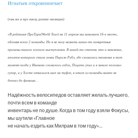
Игнатьев откровенничает
(там же и про наезд допинг-милиции)
«В рейтинге ПроТура(World Tour) на 11 апреля мы занимаем 16-е место,
обгоняя всего 2 команды. Но я не могу назвать какие-то конкретные
причины такого плохого выступления. В какой-то степени это и невезение,
апогеем которого стала гонка Париж-Рубэ, где сломалась техничка в тот
момент когда у Иванова сломалось седло, Поцато упал и в завале поломал
супер, а у Хосте отвалился шип на туфле, в итоге из команды никто не
доехал до финиша…
Надёжность велосипедов оставляет желать лучшего,
почти всем в команде
инвентарь не по душе. Когда в том году взяли Фокусы,
мы шутили «Главное
не начать ездить как Милрам в том году»…