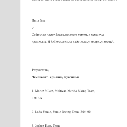
Нина Гель:
\»
Сабине по праву достался этот титул, я никому не
проиграла. Я действительно рада своему второму месту
\»
Результаты,
Чемпионат Германии, мужчины:
1. Moritz Milatz, Multivan Merida Biking Team,
2:01:05
2. Lado Fumic, Fumic Racing Team, 2:04:00
3. Jochen Kass, Team