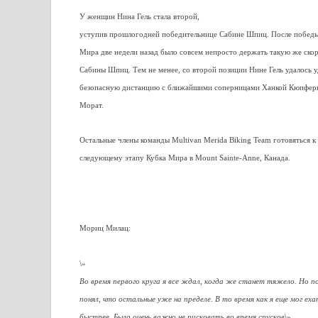
У женщин Нина Гель стала второй,
уступив прошлогодней победительнице Сабине Шпиц. После победы
Мира две недели назад было совсем непросто держать такую же скоро
Сабины Шпиц. Тем не менее, со второй позиции Нине Гель удалось 
безопасную дистанцию с ближайшими соперницами Ханкой Кюпферн
Морат.
Остальные члены команды Multivan Merida Biking Team готовяться к
следующему этапу Кубка Мира в Mount Sainte-Anne, Канада.
Мориц Милац:
\»
Во время первого круга я все ждал, когда же станет тяжело. Но п
понял, что остальные уже на пределе. В то время как я еще мог ех
быстрее. Было очень важно не рисковать во время спусков
\».