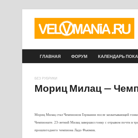
ГЛАВНАЯ
ФОРУМ
КАЛЕНДАРЬ ПОК
БЕЗ РУБРИКИ
Мориц Милац — Чемп
Мориц Милац стал Чемпионом Германии после захватывающей гонк
Чемпионате. 23-летний Милац завершил гонку с отрывом почти в тр
прошлогоднего чемпиона Ладо Фьюмик.