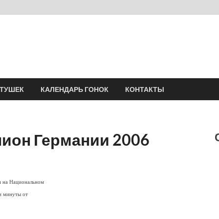
Velomania
Сообщество профессионалов велоспорта, энтузиастов велотуризма
АТУШЕК
КАЛЕНДАРЬ ГОНОК
КОНТАКТЫ
ион Германии 2006
и на Национальном
и минуты от