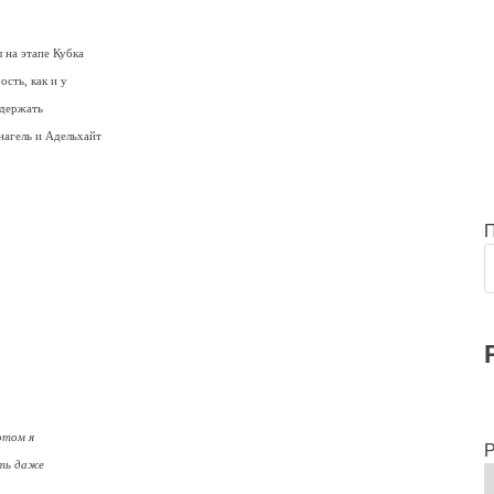
 на этапе Кубка
сть, как и у
удержать
агель и Адельхайт
отом я
Р
ать даже