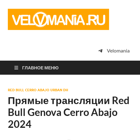
Vel
Сообщество
профессион
велоспорта,
энтузиастов
велотуризма
Velomania
просто
любителей
велосипедов
ГЛАВНОЕ МЕНЮ
RED BULL CERRO ABAJO URBAN DH
Прямые трансляции Red
Bull Genova Cerro Abajo
2024