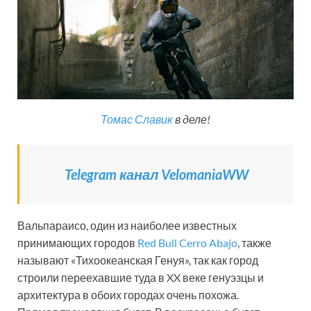
Томас Славик
в деле!
Telegram канал VelomaniaWW
Вальпараисо, один из наиболее известных
принимающих городов
Red Bull Cerro Abajo
, также
называют «Тихоокеанская Генуя», так как город
строили переехавшие туда в XX веке генуэзцы и
архитектура в обоих городах очень похожа.