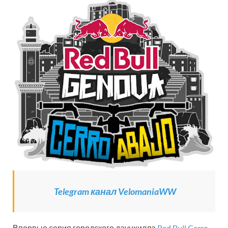
Telegram канал VelomaniaWW
Впервые серия городского даунхилла
Red Bull Cerro