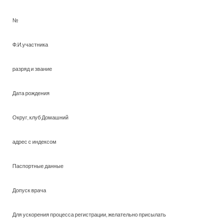
№
Ф.И.участника
разряд и звание
Дата рождения
Округ, клуб Домашний
адрес с индексом
Паспортные данные
Допуск врача
Для ускорения процесса регистрации, желательно присылать