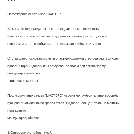
Награждение участников “МАСТЕРС”
Во время гонки, следует строго соблюдать прямолинейность.
Крышки люков и неровности на дорожном полотне рекомендуется
перепрыгивать, а не объезжать, создавая аварийную ситуацию!
Отставшие от основной группы участники, должны строго держаться края
правой стороны дороги и не создавать проблем для обгона заезда
международной гонки
“Пять колец Москвы”.
После окончания заезда “МАСТЕРС” на один круг, убедительная просьба
прекратить движение по трассе этапа “Садовое кольцо”, что бы не мешать
проведению
международной гонки.
6. Определение победителей.