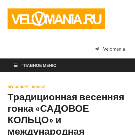
Vel
Сообщество
профессион
велоспорта,
энтузиастов
велотуризма
Velomania
просто
любителей
велосипедов
ГЛАВНОЕ МЕНЮ
ВЕЛОСПОРТ - ШОССЕ
Традиционная весенняя
гонка «САДОВОЕ
КОЛЬЦО» и
международная