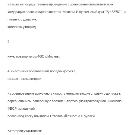
а так же непосредственное проведение соревнований возлагается на
Федерацию велосипедного спорта г. Москвы, Издательский дом “РусВЕЛО”, на
главную судейскую
коллегию, утвержд
ѐ
нную президиумом ФВС г. Москвы.
4. Участники соревнований, порядок допуска,
возрастные категории:
К соревнованиям допускаются спортсмены, имеющие справку о допуске к
соревнованиям, заверенную врачом. Спортивную страховку или Лицензию
ФВСР, исправный
велосипед, каску или шлем. Стартовый взнос: 200 рублей.
Категории участников: