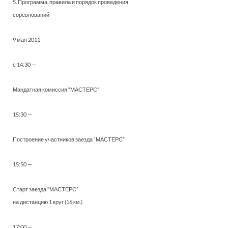
5. Программа, правила и порядок проведения
соревнований
9 мая 2011
с 14:30 —
Мандатная комиссия “МАСТЕРС”
15:30 —
Построение участников заезда “МАСТЕРС”
15:50 —
Старт заезда “МАСТЕРС”
на дистанцию 1 круг (16 км.)
17:00 —