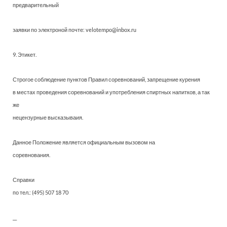
предварительный
заявки по электроной почте: velotempo@inbox.ru
9. Этикет.
Строгое соблюдение пунктов Правил соревнований, запрещение курения
в местах проведения соревнований и употребления спиртных напитков, а так
же
нецензурные высказываия.
Данное Положение является официальным вызовом на
соревнования.
Справки
по тел.: (495) 507 18 70
__