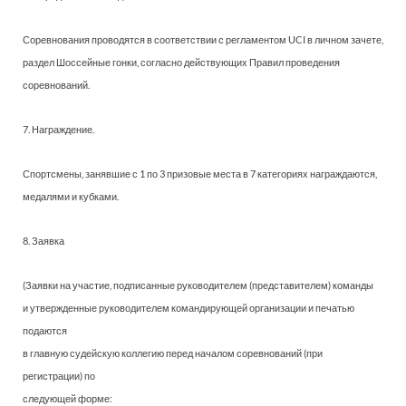
Соревнования проводятся в соответствии с регламентом UCI в личном зачете,
раздел Шоссейные гонки, согласно действующих Правил проведения
соревнований.
7. Награждение.
Спортсмены, занявшие с 1 по 3 призовые места в 7 категориях награждаются,
медалями и кубками.
8. Заявка
(Заявки на участие, подписанные руководителем (представителем) команды
и утвержденные руководителем командирующей организации и печатью
подаются
в главную судейскую коллегию перед началом соревнований (при
регистрации) по
следующей форме: