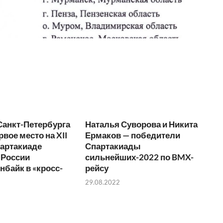
Санкт-Петербурга
Наталья Суворова и Никита
рвое место на XII
Ермаков — победители
партакиаде
Спартакиады
 России
сильнейших-2022 по BMX-
нбайк в «кросс-
рейсу
29.08.2022