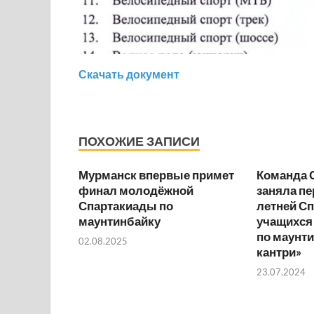
Скачать документ
ПОХОЖИЕ ЗАПИСИ
Мурманск впервые примет
Команда 
финал молодёжной
заняла пе
Спартакиады по
летней С
маунтинбайку
учащихся
по маунти
02.08.2025
кантри»
23.07.2024