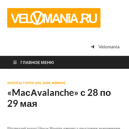
Vel
Сообщество
профессион
велоспорта,
энтузиастов
велотуризма
Velomania
просто
любителей
велосипедов
ГЛАВНОЕ МЕНЮ
АНОНСЫ ГОНОК (DH, DHM, MINIDHI)
«MaсАvalanche» с 28 по
29 мая
Шотландский курорт Glencoe Mountain извещает о предстоящем захватывающем