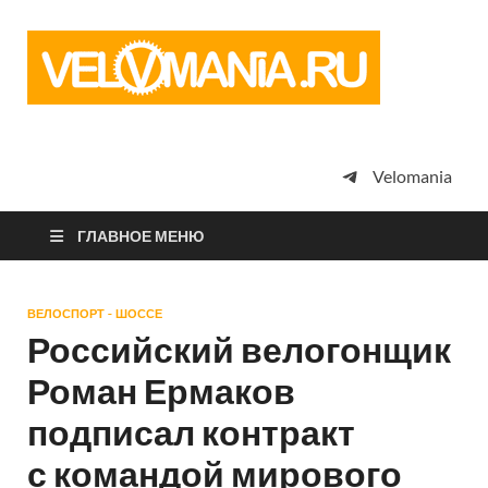
Vel
Сообщество
профессион
велоспорта,
энтузиастов
велотуризма
Velomania
просто
любителей
велосипедов
ГЛАВНОЕ МЕНЮ
ВЕЛОСПОРТ - ШОССЕ
Российский велогонщик
Роман Ермаков
подписал контракт
с командой мирового