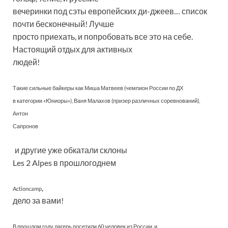
вечеринки под сэты европейских ди-джеев… список
почти бесконечный! Лучше
просто приехать, и попробовать все это на себе.
Настоящий отдых для активных
людей!
Такие сильные байкеры как Миша Матвеев (чемпион России по ДХ
в категории «Юниоры»), Ваня Малахов (призер различных соревнований),
Антон
Сапронов
и другие уже обкатали склоны
Les 2 Alpes в прошлогоднем
,
Actioncamp
дело за вами!
В прошлом году лагерь посетили 60 человек из России, и