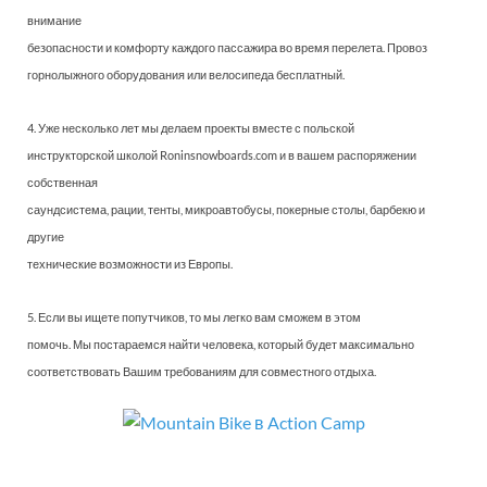
внимание
безопасности и комфорту каждого пассажира во время перелета. Провоз
горнолыжного оборудования или велосипеда бесплатный.
4. Уже несколько лет мы делаем проекты вместе с польской
инструкторской школой Roninsnowboards.com и в вашем распоряжении
собственная
саундсистема, рации, тенты, микроавтобусы, покерные столы, барбекю и
другие
технические возможности из Европы.
5. Если вы ищете попутчиков, то мы легко вам сможем в этом
помочь. Мы постараемся найти человека, который будет максимально
соответствовать Вашим требованиям для совместного отдыха.