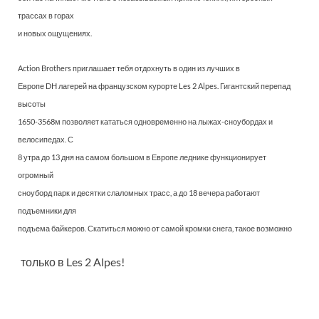
трассах в горах
и новых ощущениях.
Action Brothers приглашает тебя отдохнуть в один из лучших в
Европе DH лагерей на французском курорте Les 2 Alpes. Гигантский перепад
высоты
1650-3568м позволяет кататься одновременно на лыжах-сноубордах и
велосипедах. С
8 утра до 13 дня на самом большом в Европе леднике функционирует
огромный
сноуборд парк и десятки слаломных трасс, а до 18 вечера работают
подъемники для
подъема байкеров. Скатиться можно от самой кромки снега, такое возможно
только в Les 2 Alpes!