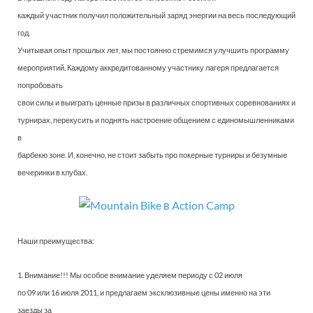
каждый участник получил положительный заряд энергии на весь последующий
год.
Учитывая опыт прошлых лет, мы постоянно стремимся улучшить программу
мероприятий. Каждому аккредитованному участнику лагеря предлагается
попробовать
свои силы и выиграть ценные призы в различных спортивных соревнованиях и
турнирах, перекусить и поднять настроение общением с единомышленниками
в
барбекю зоне. И, конечно, не стоит забыть про покерные турниры и безумные
вечеринки в клубах.
Наши преимущества:
1. Внимание!!! Мы особое внимание уделяем периоду с 02 июля
по 09 или 16 июля 2011, и предлагаем эксклюзивные цены именно на эти
заезды за