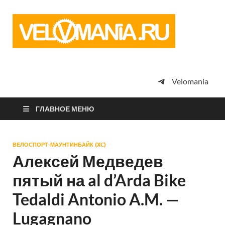
Vel
Сообщество
профессион
велоспорта,
энтузиастов
велотуризма
Velomania
просто
любителей
велосипедов
ГЛАВНОЕ МЕНЮ
ВЕЛОСПОРТ-МАУНТИНБАЙК (XC)
Алексей Медведев
пятый на al d’Arda Bike
Tedaldi Antonio A.M. —
Lugagnano