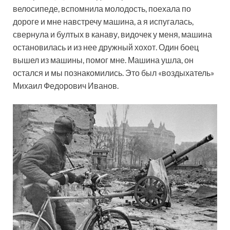
велосипеде, вспомнила молодость, поехала по
дороге и мне навстречу машина, а я испугалась,
свернула и бултых в канаву, видочек у меня, машина
остановилась и из нее дружный хохот. Один боец
вышел из машины, помог мне. Машина ушла, он
остался и мы познакомились. Это был «воздыхатель»
Михаил Федорович Иванов.