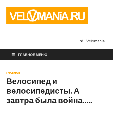
Vel
Сообщество
профессион
велоспорта,
энтузиастов
велотуризма
Velomania
просто
любителей
велосипедов
ГЛАВНОЕ МЕНЮ
ГЛАВНАЯ
Велосипед и
велосипедисты. А
завтра была война…..