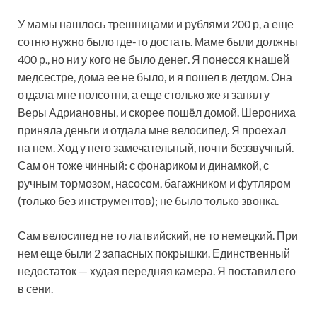
У мамы нашлось трешницами и рублями 200 р, а еще
сотню нужно было где-то достать. Маме были должны
400 р., но ни у кого не было денег. Я понесся к нашей
медсестре, дома ее не было, и я пошел в детдом. Она
отдала мне полсотни, а еще столько же я занял у
Веры Адриановны, и скорее пошёл домой. Шерониха
приняла деньги и отдала мне велосипед. Я проехал
на нем. Ход у него замечательный, почти беззвучный.
Сам он тоже чинный: с фонариком и динамкой, с
ручным тормозом, насосом, багажником и футляром
(только без инструментов); не было только звонка.
Сам велосипед не то латвийский, не то немецкий. При
нем еще были 2 запасных покрышки. Единственный
недостаток — худая передняя камера. Я поставил его
в сени.