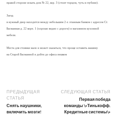
правой стороне искать дом № 22, кор. 3 (стоит торцом, чуть в глубине).
Заезд
в нужный двор находится между небольшим 2-х этажным банком с адресом Ст.
Басманная д. 22 корп. 1 (хорошо видно с дороги) и магазином кухонной
мебели.
Места для стоянки мало и может оказаться, что проще оставить машину
на Старой Басманной и дойти до офиса пешком
ПРЕДЫДУЩАЯ
СЛЕДУЮЩАЯ СТАТЬЯ
СТАТЬЯ
Первая победа
Снять наушники,
команды \»Тинькофф.
включить мозги!
Кредитные системы\»