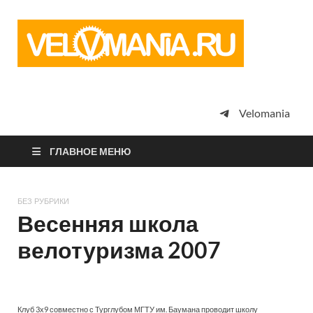
Vel
Сообщество
профессион
велоспорта,
энтузиастов
велотуризма
Velomania
просто
любителей
велосипедов
ГЛАВНОЕ МЕНЮ
БЕЗ РУБРИКИ
Весенняя школа
велотуризма 2007
Клуб 3х9 совместно с Турглубом МГТУ им. Баумана проводит школу