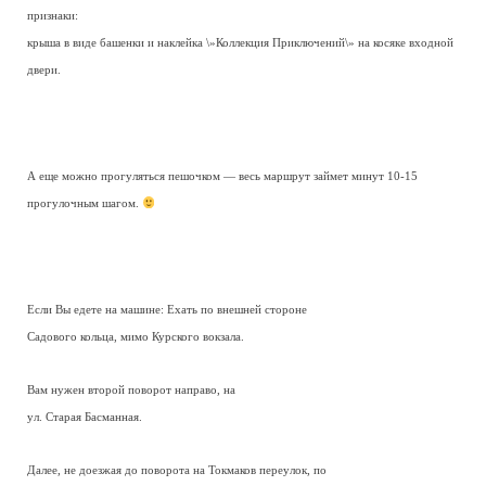
признаки:
крыша в виде башенки и наклейка \»Коллекция Приключений\» на косяке входной
двери.
А еще можно прогуляться пешочком — весь маршрут займет минут 10-15
прогулочным шагом.
Если Вы едете на машине: Ехать по внешней стороне
Садового кольца, мимо Курского вокзала.
Вам нужен второй поворот направо, на
ул. Старая Басманная.
Далее, не доезжая до поворота на Токмаков переулок, по