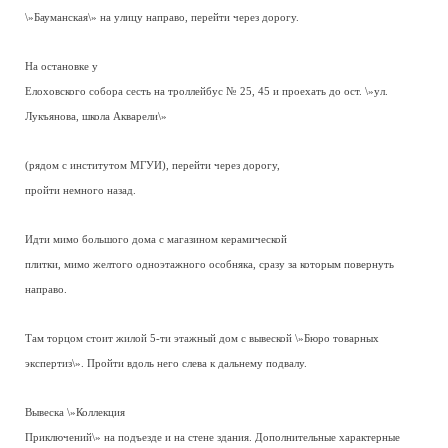
\»Бауманская\» на улицу направо, перейти через дорогу.
На остановке у
Елоховского собора сесть на троллейбус № 25, 45 и проехать до ост. \»ул.
Лукъянова, школа Акварели\»
(рядом с институтом МГУИ), перейти через дорогу,
пройти немного назад.
Идти мимо большого дома с магазином керамической
плитки, мимо желтого одноэтажного особняка, сразу за которым повернуть
направо.
Там торцом стоит жилой 5-ти этажный дом с вывеской \»Бюро товарных
экспертиз\». Пройти вдоль него слева к дальнему подвалу.
Вывеска \»Коллекция
Приключений\» на подъезде и на стене здания. Дополнительные характерные