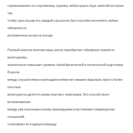
соревнованиях по спортивному туризму любого ранга. Курс занятий построен
так,
чтобы, прослушав его, каждый слушатель был способен исполнять любые
обязанности
возложенные на него в походе.
Полный новичок окончив нашу школу приобретает обширные знания по
велотуризму,
значительно повышает уровень своей физической и технической подготовки.
В школе
между слушателями и преподавателями нет никаких барьеров, просто более
опытные
велотуристы делятся своим опытом с новичками. Это способствует
возникновению
между уже опытными и вновь пришедшими участниками товарищеских
отношений,
сплачивает их в единую команду.