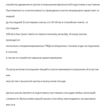
отработки движения в группе и повышения физической подготовки участников.
Протяженность и интенсивность проведенья скаток непрерывно нарастают от
первой
до последней. Если первая скатка это 50-60 км в спокойном темпе, то
последняя
100 км в быстром темпе по пересеченному рельефу. В конце школы
проводится
несколько специализированных ПВД посвященных технике езды на подъемах
и спусках,
а так же по отработке навыков ориентирования.
По результатам посещения лекций и скаток принимается решение об участие
или
неучастие слушателя школы в выпускном походе.
Целью школы является подготовка участников к походам любых категорий
сложности. Выпускники нашей школы способны претендовать на призовые
места в