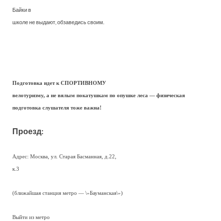
Байки в
школе не выдают, обзаведись своим.
Подготовка идет к СПОРТИВНОМУ
велотуризму, а не вялым покатушкам по опушке леса — физическая
подготовка слушателя тоже важна!
Проезд:
Адрес: Москва, ул. Старая Басманная, д.22,
к.3
(ближайшая станция метро — \»Бауманская\»)
Выйти из метро