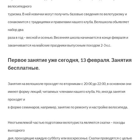
велосипедного
туризма. В ней новички могут получить базовые сведения по велотуризму и
ознакомится с традициями и правилами нашего клуба. Велошкола обьявляет
набор два
раза в год – весной и осенью. Весенняя школа начинается в конце февраля и
заканчивается на майские праздники выпускным походом 2-3 к.с.
Первое занятие уже сегодня, 13 февраля. Занятия
бесплатные.
Занятия на велошколе проходят по вторникам с 20:00 до 22:00, в основном они
имеют форму лекций, читаемых членами нашего клуба. Но, иногда занятия
проходят и
в форме семинаров, например, занятие по ремонту и настройке велосипеда.
Неотъемлемой частью подготовки велотуриста являются скатки – походы
выходного
дня, проходящие каждую субботу или воскресенье. Скатки проводятся с целью