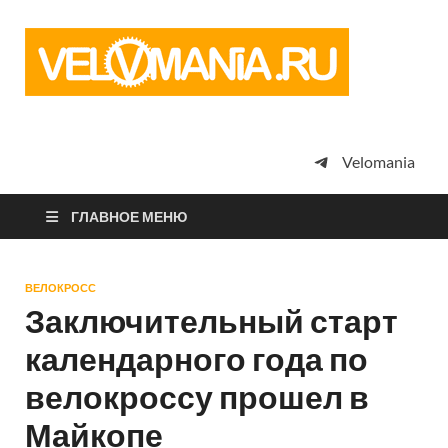
Vel
Сообщество
профессион
велоспорта,
энтузиастов
велотуризма
Velomania
просто
любителей
велосипедов
ГЛАВНОЕ МЕНЮ
ВЕЛОКРОСС
Заключительный старт
календарного года по
велокроссу прошел в
Майкопе