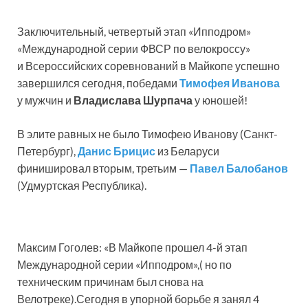
Заключительный, четвертый этап «Ипподром»
«Международной серии ФВСР по велокроссу»
и Всероссийских соревнований в Майкопе успешно
завершился сегодня, победами
Тимофея Иванова
у мужчин и
Владислава Шурпача
у юношей!
В элите равных не было Тимофею Иванову (Санкт-
Петербург),
Данис Брицис
из Беларуси
финишировал вторым, третьим —
Павел Балобанов
(Удмуртская Республика).
Максим Гоголев: «В Майкопе прошел 4-й этап
Международной серии «Ипподром»,( но по
техническим причинам был снова на
Велотреке).Сегодня в упорной борьбе я занял 4