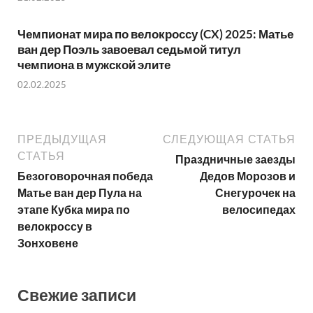
Чемпионат мира по велокроссу (CX) 2025: Матье
ван дер Поэль завоевал седьмой титул
чемпиона в мужской элите
02.02.2025
ПРЕДЫДУЩАЯ
СЛЕДУЮЩАЯ СТАТЬЯ
СТАТЬЯ
Праздничные заезды
Безоговорочная победа
Дедов Морозов и
Матье ван дер Пула на
Снегурочек на
этапе Кубка мира по
велосипедах
велокроссу в
Зонховене
Свежие записи