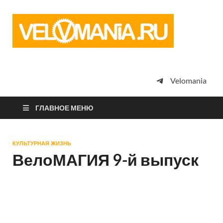
Vel
Сообщество
профессион
велоспорта,
энтузиастов
велотуризма
Velomania
просто
любителей
велосипедов
ГЛАВНОЕ МЕНЮ
КУЛЬТУРНАЯ ЖИЗНЬ
ВелоМАГИЯ 9-й выпуск