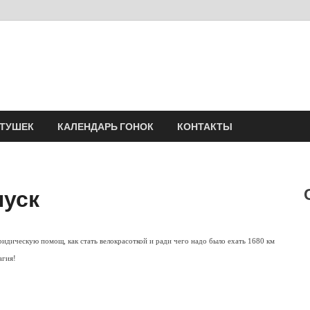
Velomania
Сообщество профессионалов велоспорта, энтузиастов велотуризма
АТУШЕК
КАЛЕНДАРЬ ГОНОК
КОНТАКТЫ
пуск
идическую помощ, как стать велокрасоткой и ради чего надо было ехать 1680 км
агия!