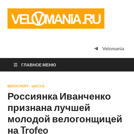
Vel
Сообщество
профессион
велоспорта,
энтузиастов
велотуризма
Velomania
просто
любителей
велосипедов
ГЛАВНОЕ МЕНЮ
ВЕЛОСПОРТ - ШОССЕ
Россиянка Иванченко
признана лучшей
молодой велогонщицей
на Trofeo