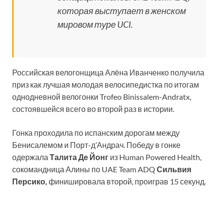
которая выступает в женском
мировом туре UCI.
Российская велогонщица Алёна Иванченко получила
приз как лучшая молодая велосипедистка по итогам
однодневной велогонки Trofeo Binissalem-Andratx,
состоявшейся всего во второй раз в истории.
Гонка проходила по испанским дорогам между
Бенисалемом и Порт-д’Андрач. Победу в гонке
одержала
Талита Де Йонг
из Human Powered Health,
сокомандница Алины по UAE Team ADQ
Сильвия
Персико,
финишировала второй, проиграв 15 секунд.